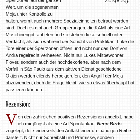
Sperrzonen auf der ganzen
zersprang.
Welt, um die sogenannten
Moja unter Kontrolle zu
halten, womit auch mehrere Spezialeinheiten betraut worden
sind. Doch es gibt auch Gruppierungen, die KAMI als eine Art
Maschinengott anbeten und so stehen diese schnell unter
Verdacht, als sich während der Schicht von Praktikant Luke die
Tore einer der Sperrzonen öffnen und nicht nur das Dorf von
Andra regelrecht verheeren. Nicht nur Lukes Mitbewohner
Flover, sondern auch der hochdekorierte, aber nach dem
Vorfall in São Paulo aus dem aktiven Dienst geschiedene
Okijen werden eilends herbeigerufen, den Angriff der Moja
abzuwenden, doch die Frage bleibt, wie so etwas überhaupt hat
passieren können…
Rezension:
V
on den zahlreichen positiven Rezensionen angefixt, habe
ich mir jüngst als eine Art Spontankauf
Neon Birds
zugelegt, der seinerseits den Auftakt einer dreibändigen Reihe
darstellt. Nicht nur Schreibstil und Prämisse, sondern