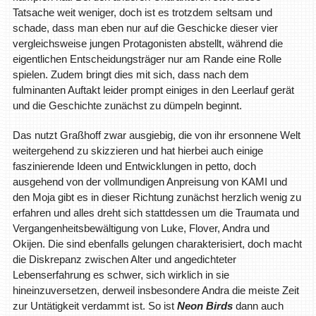
Tatsache weit weniger, doch ist es trotzdem seltsam und
schade, dass man eben nur auf die Geschicke dieser vier
vergleichsweise jungen Protagonisten abstellt, während die
eigentlichen Entscheidungsträger nur am Rande eine Rolle
spielen. Zudem bringt dies mit sich, dass nach dem
fulminanten Auftakt leider prompt einiges in den Leerlauf gerät
und die Geschichte zunächst zu dümpeln beginnt.
Das nutzt Graßhoff zwar ausgiebig, die von ihr ersonnene Welt
weitergehend zu skizzieren und hat hierbei auch einige
faszinierende Ideen und Entwicklungen in petto, doch
ausgehend von der vollmundigen Anpreisung von KAMI und
den Moja gibt es in dieser Richtung zunächst herzlich wenig zu
erfahren und alles dreht sich stattdessen um die Traumata und
Vergangenheitsbewältigung von Luke, Flover, Andra und
Okijen. Die sind ebenfalls gelungen charakterisiert, doch macht
die Diskrepanz zwischen Alter und angedichteter
Lebenserfahrung es schwer, sich wirklich in sie
hineinzuversetzen, derweil insbesondere Andra die meiste Zeit
zur Untätigkeit verdammt ist. So ist
Neon Birds
dann auch