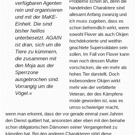
Probleme schon an, denn die
verfügbaren Agenten
handelnden Charaktere sind
rein und organisieren
allesamt Anfang zwanzig und
und mit der MaKE-
ich muss zugeben, dass es
Einheit. Die sind
schon befremdlich wirkt, wenn
bisher heillos
sowohl Flover als auch Okijen
unterbesetzt. AGAIN
hochdekorierte und weithin
ist dran, sich um die
geachtete Supersoldaten sein
Tiere zu kümmern,
sollen. Im Fall von Flover kann
die zusammen mit
man noch dessen Mutter
den Moja aus der
vorschicken, die ein mehr als
Sperrzone
hohes Tier darstellt. Doch
ausgebrochen sind.
insbesondere Okijen wirkt
Vorrangig um die
mehr wie der verbitterte
Vögel.«
Veteran, der des Kämpfens
müde geworden ist, was es
umso schwieriger macht,
wenn man erkennt, dass der vor gerade einmal zwei Jahren
den Dienst quittiert hat, ansonsten aber eben mit den beinahe
schon obligatorischen Dämonen seiner Vergangenheit zu
kämpfen hat. Bei den anderen Charakteren stört diese