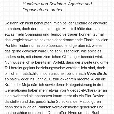
Hunderte von Soldaten, Agenten und
Organisatoren umher.
So kann ich nicht behaupten, mich bei der Lektüre gelangweilt
zu haben, doch der entschleunigte Mittelteil hätte durchaus
etwas mehr Spannung und Tempo vertragen können, zumal
das vergleichsweise hektisch daherkommende Finale in vielen
Punkten leider nur halb so überraschend geraten ist, wie es
das gerne gewesen wäre und schlussendlich, wie sollte es
anders sein, mit einem ziemlichen Cliffhanger beendet wird.
Nun wusste ich ja bereits im Vorfeld, dass der zweite und dritte
Teil bereits geplant beziehungsweise veröffentlicht sind, doch
bin ich mir tatsächlich noch unsicher, ob ich nach
Neon Birds
so bald wieder ins Jahr 2101 zurückkehren möchte. Allein die
Kräfte der Moja nämlich sowie deren Kategorisierung in drei
Generationen haben mehr etwas von Videospiel-Charakter an
sich, während sie ansonsten kaum mehr als ein Plot-Device
darstellen und das persönliche Schicksal der Hauptfiguren
dann doch in vielen Punkten vergleichsweise generisch und
austauschbar geraten ist. Den großen Hype um das Buch –