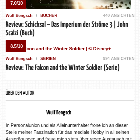
7.0/10
Wulf Bengsch
BÜCHER
440 ANSICHTEN
Review: Schicksal – Das Imperium der Ströme 3 | John
Scalzi (Buch)
8.5/10
Wulf Bengsch
SERIEN
994 ANSICHTEN
Review: The Falcon and the Winter Soldier (Serie)
ÜBER DEN AUTOR
Wulf Bengsch
In Personalunion und als Alleinunterhalter fröne ich an dieser
Stelle meiner Faszination für das mediale Hobby in all seinen
Ausprägungen und freue mich stets über regen Austausch mit