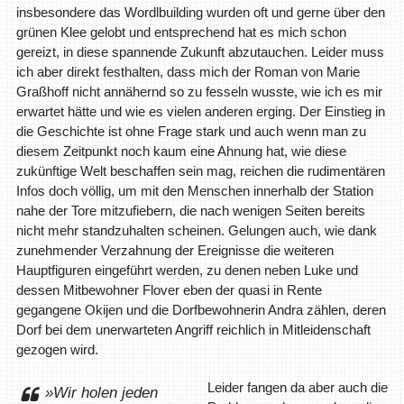
insbesondere das Wordlbuilding wurden oft und gerne über den
grünen Klee gelobt und entsprechend hat es mich schon
gereizt, in diese spannende Zukunft abzutauchen. Leider muss
ich aber direkt festhalten, dass mich der Roman von Marie
Graßhoff nicht annähernd so zu fesseln wusste, wie ich es mir
erwartet hätte und wie es vielen anderen erging. Der Einstieg in
die Geschichte ist ohne Frage stark und auch wenn man zu
diesem Zeitpunkt noch kaum eine Ahnung hat, wie diese
zukünftige Welt beschaffen sein mag, reichen die rudimentären
Infos doch völlig, um mit den Menschen innerhalb der Station
nahe der Tore mitzufiebern, die nach wenigen Seiten bereits
nicht mehr standzuhalten scheinen. Gelungen auch, wie dank
zunehmender Verzahnung der Ereignisse die weiteren
Hauptfiguren eingeführt werden, zu denen neben Luke und
dessen Mitbewohner Flover eben der quasi in Rente
gegangene Okijen und die Dorfbewohnerin Andra zählen, deren
Dorf bei dem unerwarteten Angriff reichlich in Mitleidenschaft
gezogen wird.
Leider fangen da aber auch die
»Wir holen jeden