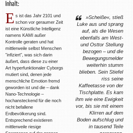
Inhalt:
E
s ist das Jahr 2101 und
»Scheiße«, stieß
schon vor geraumer Zeit
Luke aus und sprang
ist eine Künstliche Intelligenz
auf, als die Wesen
namens KAMI außer
ebenfalls am West-
Kontrolle geraten und hat
und Osttor Stellung
mittlerweile selbst Menschen
bezogen – und die
"infiziert", was sich darin
Bewegungsmelder
äußert, dass diese zu einer
weiterhin stumm
Art hyperfunktionaler Cyborgs
blieben. Sein Stiefel
mutiert sind, denen jede
riss seine
menschliche Emotion fremd
Kaffeetasse von der
geworden ist und die – dank
Tischplatte. Es kam
Nano-Technologie –
ihm wie eine Ewigkeit
hochansteckend für die noch
vor, bis sie mit einem
nicht befallene
Klirren auf dem
Erdbevölkerung sind.
Boden aufschlug und
Entsprechend existieren
in tausend Teile
mittlerweile riesige