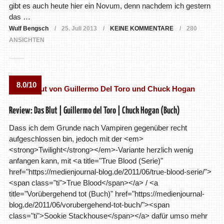
gibt es auch heute hier ein Novum, denn nachdem ich gestern
das …
Wulf Bengsch
25. Juli 2013
KEINE KOMMENTARE
280
ANSICHTEN
8.0/10
Review: Das Blut | Guillermo del Toro | Chuck Hogan (Buch)
Dass ich dem Grunde nach Vampiren gegenüber recht
aufgeschlossen bin, jedoch mit der <em>
<strong>Twilight</strong></em>-Variante herzlich wenig
anfangen kann, mit <a title="True Blood (Serie)"
href="https://medienjournal-blog.de/2011/06/true-blood-serie/">
<span class="ti">True Blood</span></a> / <a
title="Vorübergehend tot (Buch)" href="https://medienjournal-
blog.de/2011/06/vorubergehend-tot-buch/"><span
class="ti">Sookie Stackhouse</span></a> dafür umso mehr