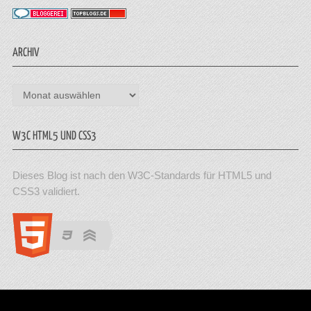
ARCHIV
Archiv
W3C HTML5 UND CSS3
Dieses Blog ist nach den W3C-Standards für HTML5 und
CSS3 validiert.