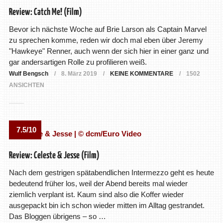
Review: Catch Me! (Film)
Bevor ich nächste Woche auf Brie Larson als Captain Marvel
zu sprechen komme, reden wir doch mal eben über Jeremy
"Hawkeye" Renner, auch wenn der sich hier in einer ganz und
gar andersartigen Rolle zu profilieren weiß.
Wulf Bengsch
8. März 2019
KEINE KOMMENTARE
1502
ANSICHTEN
7.5/10
Review: Celeste & Jesse (Film)
Nach dem gestrigen spätabendlichen Intermezzo geht es heute
bedeutend früher los, weil der Abend bereits mal wieder
ziemlich verplant ist. Kaum sind also die Koffer wieder
ausgepackt bin ich schon wieder mitten im Alltag gestrandet.
Das Bloggen übrigens – so …