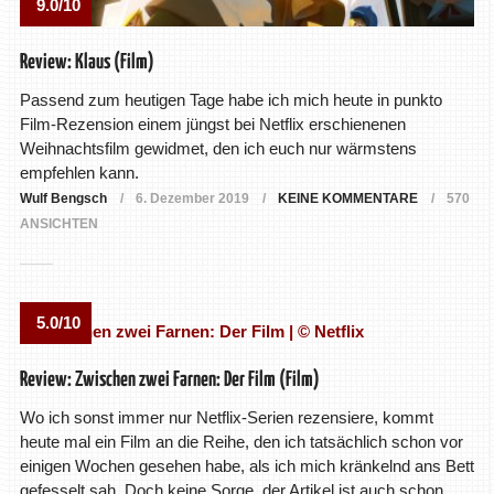
9.0/10
Review: Klaus (Film)
Passend zum heutigen Tage habe ich mich heute in punkto
Film-Rezension einem jüngst bei Netflix erschienenen
Weihnachtsfilm gewidmet, den ich euch nur wärmstens
empfehlen kann.
Wulf Bengsch
6. Dezember 2019
KEINE KOMMENTARE
570
ANSICHTEN
5.0/10
Review: Zwischen zwei Farnen: Der Film (Film)
Wo ich sonst immer nur Netflix-Serien rezensiere, kommt
heute mal ein Film an die Reihe, den ich tatsächlich schon vor
einigen Wochen gesehen habe, als ich mich kränkelnd ans Bett
gefesselt sah. Doch keine Sorge, der Artikel ist auch schon …