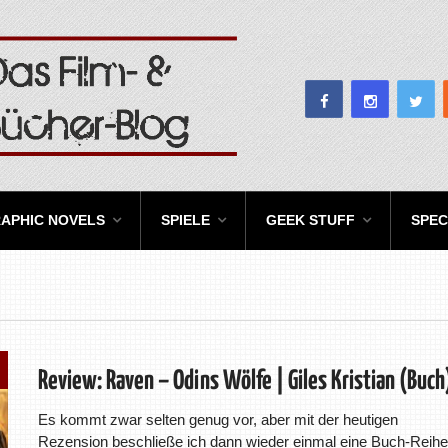
APHIC NOVELS
SPIELE
GEEK STUFF
SPEC
Review: Raven – Odins Wölfe | Giles Kristian (Buch
Es kommt zwar selten genug vor, aber mit der heutigen
Rezension beschließe ich dann wieder einmal eine Buch-Reihe