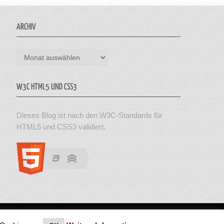
ARCHIV
Archiv
W3C HTML5 UND CSS3
Dieses Blog ist nach den W3C-Standards für
HTML5 und CSS3 validiert.
en. Theme von MyThemeShop.
Impressum
|
Datenschutz