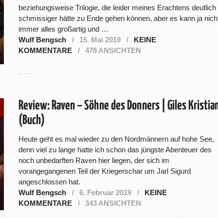
beziehungsweise Trilogie, die leider meines Erachtens deutlich
schmissiger hätte zu Ende gehen können, aber es kann ja nich
immer alles großartig und …
Wulf Bengsch
15. Mai 2019
KEINE
KOMMENTARE
478 ANSICHTEN
Review: Raven – Söhne des Donners | Giles Kristia
(Buch)
Heute geht es mal wieder zu den Nordmännern auf hohe See,
denn viel zu lange hatte ich schon das jüngste Abenteuer des
noch unbedarften Raven hier liegen, der sich im
vorangegangenen Teil der Kriegerschar um Jarl Sigurd
angeschlossen hat.
Wulf Bengsch
6. Februar 2019
KEINE
KOMMENTARE
343 ANSICHTEN