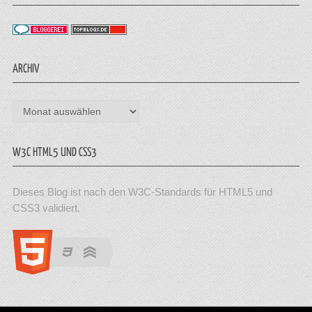
ARCHIV
Archiv
W3C HTML5 UND CSS3
Dieses Blog ist nach den W3C-Standards für HTML5 und
CSS3 validiert.