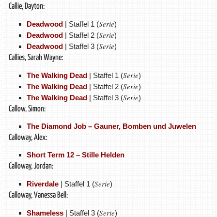
Callie, Dayton:
Serie
Deadwood
| Staffel 1 (
)
Serie
Deadwood
| Staffel 2 (
)
Serie
Deadwood
| Staffel 3 (
)
Callies, Sarah Wayne:
Serie
The Walking Dead
| Staffel 1 (
)
Serie
The Walking Dead
| Staffel 2 (
)
Serie
The Walking Dead
| Staffel 3 (
)
Callow, Simon:
The Diamond Job – Gauner, Bomben und Juwelen
Calloway, Alex:
Short Term 12 – Stille Helden
Calloway, Jordan:
Serie
Riverdale
| Staffel 1 (
)
Calloway, Vanessa Bell:
Serie
Shameless
| Staffel 3 (
)