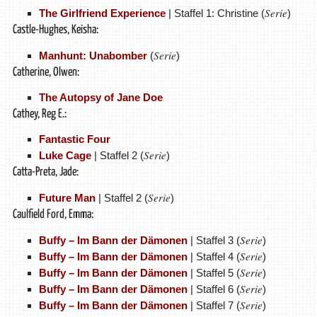
Serie
The Girlfriend Experience
| Staffel 1: Christine (
)
Castle-Hughes, Keisha:
Serie
Manhunt: Unabomber
(
)
Catherine, Olwen:
The Autopsy of Jane Doe
Cathey, Reg E.:
Fantastic Four
Serie
Luke Cage
| Staffel 2 (
)
Catta-Preta, Jade:
Serie
Future Man
| Staffel 2 (
)
Caulfield Ford, Emma:
Serie
Buffy – Im Bann der Dämonen
| Staffel 3 (
)
Serie
Buffy – Im Bann der Dämonen
| Staffel 4 (
)
Serie
Buffy – Im Bann der Dämonen
| Staffel 5 (
)
Serie
Buffy – Im Bann der Dämonen
| Staffel 6 (
)
Serie
Buffy – Im Bann der Dämonen
| Staffel 7 (
)