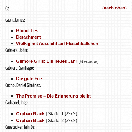
(nach oben)
Ca:
Caan, James:
Blood Ties
Detachment
Wolkig mit Aussicht auf Fleischbällchen
Cabrera, John:
Miniserie
Gilmore Girls: Ein neues Jahr
(
)
Cabrera, Santiago:
Die gute Fee
Cacho, Daniel Giménez:
The Promise – Die Erinnerung bleibt
Cadranel, Inga:
Serie
Orphan Black
| Staffel 1 (
)
Serie
Orphan Black
| Staffel 2 (
)
Caestecker, Iain De: