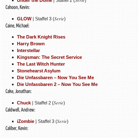
Under the Dome
| Staffel 2 (
)
Cahoon, Kevin:
Serie
GLOW
| Staffel 3 (
)
Caine, Michael:
The Dark Knight Rises
Harry Brown
Interstellar
Kingsman: The Secret Service
The Last Witch Hunter
Stonehearst Asylum
Die Unfassbaren – Now You See Me
Die Unfassbaren 2 – Now You See Me
Cake, Jonathan:
Serie
Chuck
| Staffel 2 (
)
Caldwell, Andrew:
Serie
iZombie
| Staffel 3 (
)
Caliber, Kevin: