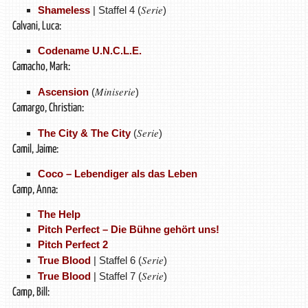
Serie
Shameless
| Staffel 4 (
)
Calvani, Luca:
Codename U.N.C.L.E.
Camacho, Mark:
Miniserie
Ascension
(
)
Camargo, Christian:
Serie
The City & The City
(
)
Camil, Jaime:
Coco – Lebendiger als das Leben
Camp, Anna:
The Help
Pitch Perfect – Die Bühne gehört uns!
Pitch Perfect 2
Serie
True Blood
| Staffel 6 (
)
Serie
True Blood
| Staffel 7 (
)
Camp, Bill: