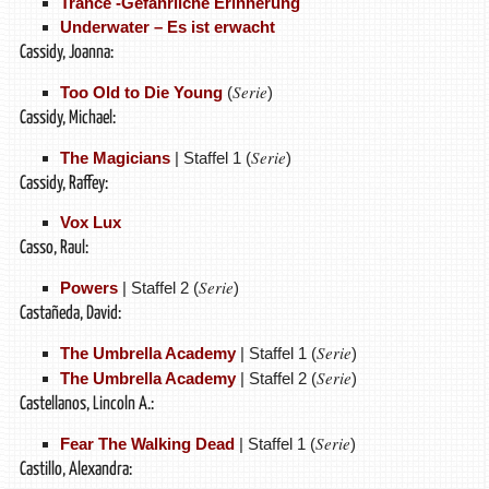
Trance -Gefährliche Erinnerung
Underwater – Es ist erwacht
Cassidy, Joanna:
Serie
Too Old to Die Young
(
)
Cassidy, Michael:
Serie
The Magicians
| Staffel 1 (
)
Cassidy, Raffey:
Vox Lux
Casso, Raul:
Serie
Powers
| Staffel 2 (
)
Castañeda, David:
Serie
The Umbrella Academy
| Staffel 1 (
)
Serie
The Umbrella Academy
| Staffel 2 (
)
Castellanos, Lincoln A.:
Serie
Fear The Walking Dead
| Staffel 1 (
)
Castillo, Alexandra: