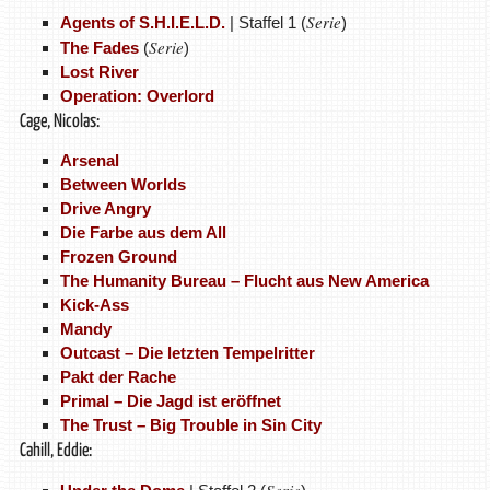
Serie
Agents of S.H.I.E.L.D.
| Staffel 1 (
)
Serie
The Fades
(
)
Lost River
Operation: Overlord
Cage, Nicolas:
Arsenal
Between Worlds
Drive Angry
Die Farbe aus dem All
Frozen Ground
The Humanity Bureau – Flucht aus New America
Kick-Ass
Mandy
Outcast – Die letzten Tempelritter
Pakt der Rache
Primal – Die Jagd ist eröffnet
The Trust – Big Trouble in Sin City
Cahill, Eddie:
Serie