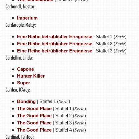
Carbonell, Nestor:
Imperium
Cardarople, Matty:
Serie
Eine Reihe betrüblicher Ereignisse
| Staffel 1 (
)
Serie
Eine Reihe betrüblicher Ereignisse
| Staffel 2 (
)
Serie
Eine Reihe betrüblicher Ereignisse
| Staffel 3 (
)
Cardellini, Linda:
Capone
Hunter Killer
Super
Carden, D’Arcy:
Serie
Bonding
| Staffel 1 (
)
Serie
The Good Place
| Staffel 1 (
)
Serie
The Good Place
| Staffel 2 (
)
Serie
The Good Place
| Staffel 3 (
)
Serie
The Good Place
| Staffel 4 (
)
Cardinal, Tantoo: