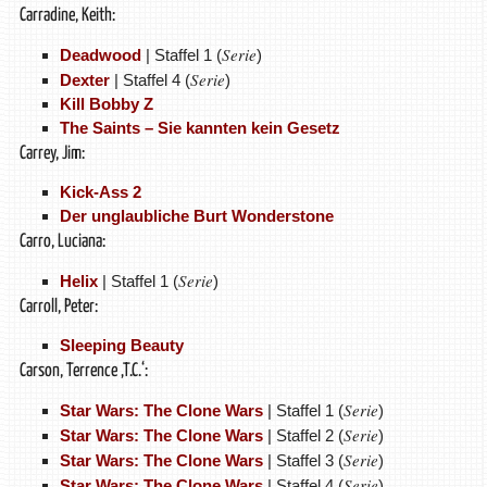
Carradine, Keith:
Serie
Deadwood
| Staffel 1 (
)
Serie
Dexter
| Staffel 4 (
)
Kill Bobby Z
The Saints – Sie kannten kein Gesetz
Carrey, Jim:
Kick-Ass 2
Der unglaubliche Burt Wonderstone
Carro, Luciana:
Serie
Helix
| Staffel 1 (
)
Carroll, Peter:
Sleeping Beauty
Carson, Terrence ‚T.C.‘:
Serie
Star Wars: The Clone Wars
| Staffel 1 (
)
Serie
Star Wars: The Clone Wars
| Staffel 2 (
)
Serie
Star Wars: The Clone Wars
| Staffel 3 (
)
Serie
Star Wars: The Clone Wars
| Staffel 4 (
)