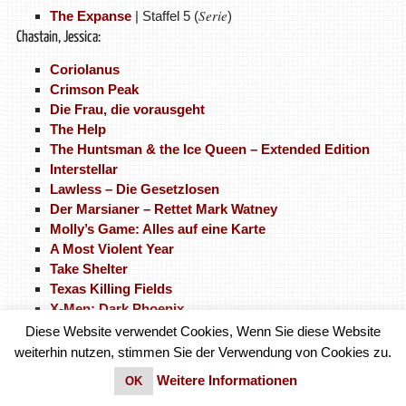
Serie
The Expanse
| Staffel 5 (
)
Chastain, Jessica:
Coriolanus
Crimson Peak
Die Frau, die vorausgeht
The Help
The Huntsman & the Ice Queen – Extended Edition
Interstellar
Lawless – Die Gesetzlosen
Der Marsianer – Rettet Mark Watney
Molly’s Game: Alles auf eine Karte
A Most Violent Year
Take Shelter
Texas Killing Fields
X-Men: Dark Phoenix
Chatham, Wes:
Diese Website verwendet Cookies, Wenn Sie diese Website
weiterhin nutzen, stimmen Sie der Verwendung von Cookies zu.
All I See Is You
Weitere Informationen
Serie
OK
The Expanse
| Staffel 1 (
)
Serie
The Expanse
| Staffel 2 (
)