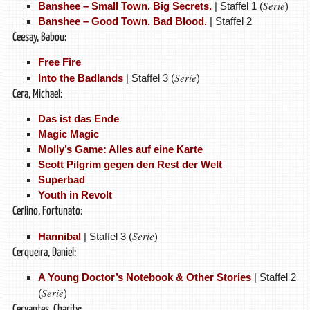
Serie
Banshee – Small Town. Big Secrets.
| Staffel 1 (
)
Banshee – Good Town. Bad Blood.
| Staffel 2
Ceesay, Babou:
Free Fire
Serie
Into the Badlands
| Staffel 3 (
)
Cera, Michael:
Das ist das Ende
Magic Magic
Molly’s Game: Alles auf eine Karte
Scott Pilgrim gegen den Rest der Welt
Superbad
Youth in Revolt
Cerlino, Fortunato:
Serie
Hannibal
| Staffel 3 (
)
Cerqueira, Daniel:
A Young Doctor’s Notebook & Other Stories
| Staffel 2
Serie
(
)
Cervantes, Charity: