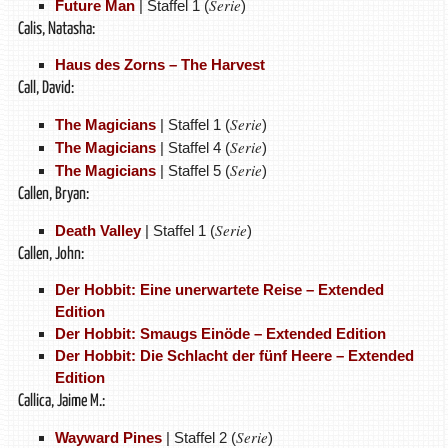
Serie
Future Man
| Staffel 1 (
)
Calis, Natasha:
Haus des Zorns – The Harvest
Call, David:
Serie
The Magicians
| Staffel 1 (
)
Serie
The Magicians
| Staffel 4 (
)
Serie
The Magicians
| Staffel 5 (
)
Callen, Bryan:
Serie
Death Valley
| Staffel 1 (
)
Callen, John:
Der Hobbit: Eine unerwartete Reise – Extended
Edition
Der Hobbit: Smaugs Einöde – Extended Edition
Der Hobbit: Die Schlacht der fünf Heere – Extended
Edition
Callica, Jaime M.:
Serie
Wayward Pines
| Staffel 2 (
)