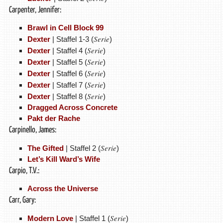
Carpenter, Jennifer:
Brawl in Cell Block 99
Serie
Dexter
| Staffel 1-3 (
)
Serie
Dexter
| Staffel 4 (
)
Serie
Dexter
| Staffel 5 (
)
Serie
Dexter
| Staffel 6 (
)
Serie
Dexter
| Staffel 7 (
)
Serie
Dexter
| Staffel 8 (
)
Dragged Across Concrete
Pakt der Rache
Carpinello, James:
Serie
The Gifted
| Staffel 2 (
)
Let’s Kill Ward’s Wife
Carpio, T.V.:
Across the Universe
Carr, Gary:
Serie
Modern Love
| Staffel 1 (
)