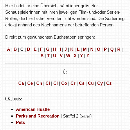
Hier findet ihr eine Übersicht sämtlicher gelisteter
SchauspielerInnen mit ihren jeweiligen Film- und/oder Serien-
Rollen, die hier bisher veröffentlicht worden sind. Die Sortierung
erfolgt anhand des Nachnamens der betreffenden Person.
Direkt zum gewünschten Buchstaben springen:
A
|
B
|
C
|
D
|
E
|
F
|
G
|
H
|
I
|
J
|
K
|
L
|
M
|
N
|
O
|
P
|
Q
|
R
|
S
|
T
|
U
|
V
|
W
|
X
|
Y
|
Z
C:
Ca
|
Ce
|
Ch
|
Ci
|
Cl
|
Co
|
Cr
|
Cs
|
Cu
|
Cy
|
Cz
C.K., Louis:
American Hustle
Serie
Parks and Recreation
| Staffel 2 (
)
Pets