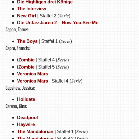
Die Highligen drei Könige
The Interview
Serie
New Girl
| Staffel 2 (
)
Die Unfassbaren 2 – Now You See Me
Capon, Tomer:
Serie
The Boys
| Staffel 1 (
)
Capra, Francis:
Serie
iZombie
| Staffel 4 (
)
Serie
iZombie
| Staffel 5 (
)
Veronica Mars
Serie
Veronica Mars
| Staffel 4 (
)
Capshaw, Jessica:
Holidate
Carano, Gina:
Deadpool
Haywire
Serie
The Mandalorian
| Staffel 1 (
)
Serie
The Mandalorian
| Staffel 2 (
)