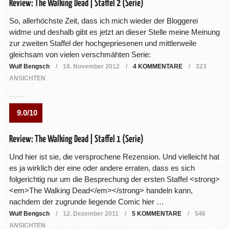
Review: The Walking Dead | Staffel 2 (Serie)
So, allerhöchste Zeit, dass ich mich wieder der Bloggerei
widme und deshalb gibt es jetzt an dieser Stelle meine Meinung
zur zweiten Staffel der hochgepriesenen und mittlerweile
gleichsam von vielen verschmähten Serie:
Wulf Bengsch
18. November 2012
4 KOMMENTARE
323
ANSICHTEN
9.0/10
Review: The Walking Dead | Staffel 1 (Serie)
Und hier ist sie, die versprochene Rezension. Und vielleicht hat
es ja wirklich der eine oder andere erraten, dass es sich
folgerichtig nur um die Besprechung der ersten Staffel <strong>
<em>The Walking Dead</em></strong> handeln kann,
nachdem der zugrunde liegende Comic hier …
Wulf Bengsch
12. Dezember 2011
5 KOMMENTARE
546
ANSICHTEN