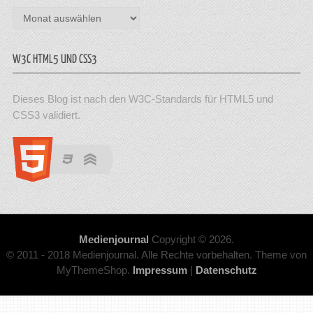
Archiv
W3C HTML5 UND CSS3
Dieses Blog ist nach den W3C-Standards für HTML5 und
CSS3 validiert.
Medienjournal
Copyright © 2026.
© 2011 - 2018 Medienjournal. Alle Rechte vorbehalten. Theme von
MyThemeShop.
Impressum
|
Datenschutz