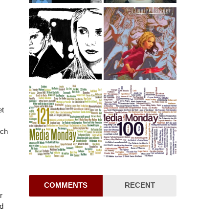
et
och
.
COMMENTS
RECENT
r
d