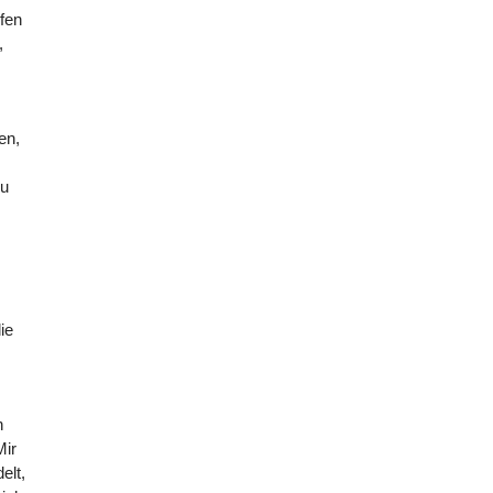
rfen
,
en,
zu
ie
n
Mir
elt,