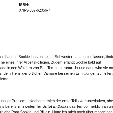
ISBN:
978-3-867-62056-7
en hat und Sookie ihn von seiner Schwester hat abholen lassen, find
e eines ihrer Arbeitskollegen. Zudem erlangt Sookie bald auf
nade in den Wäldern von Bon Temps herumtreibt und dann wird sie n
s, dem Herrn der örtlichen Vampire bei seinen Ermittlungen zu helfen
bleme.
n neuer Probleme. Nachdem mich der erste Teil zwar unterhalten, abe
ris bereits im zweiten Teil
Untot in Dallas
das Tempo merklich an un
eiche Paar Sookie und Bill ein. Hatte ich mich noch über mangelnde