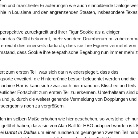
haffen und mancherlei Erläuterungen wie auch sinnbildende Dialoge we
rchie in Louisiana und den angrenzenden Staaten, insbesondere Texas
perspektive zurückgreift und ihrer Figur Sookie als alleiniger
 dass man das Gefühl bekommt, mehr von dem Drumherum mitzubekomm
erreicht dies einerseits dadurch, dass sie ihre Figuren vermehrt von
Umstand, dass Sookie ihre telepathische Begabung nun immer mehr 
t zum ersten Teil, was sich darin wiederspiegelt, dass das
orte erweitert, die Hintergründe besser beleuchtet werden und die
harlaine Harris kann sich zwar auch hier manches Klischee und teils
eutlicher Fortschritt zum ersten Teil zu erkennen. Unterhaltsam sind d
eh und je, durch die weitest gehende Vermeidung von Dopplungen und
 Leseergebnis noch zu vergrößern.
nden im selben Maße erhöhen wie hier geschehen, so verstehe ich nu
 geführt haben, dass sie von Alan Ball für HBO adaptiert worden ist. 
bei
Untot in Dallas
um einen rundherum gelungenen zweiten Teil hand