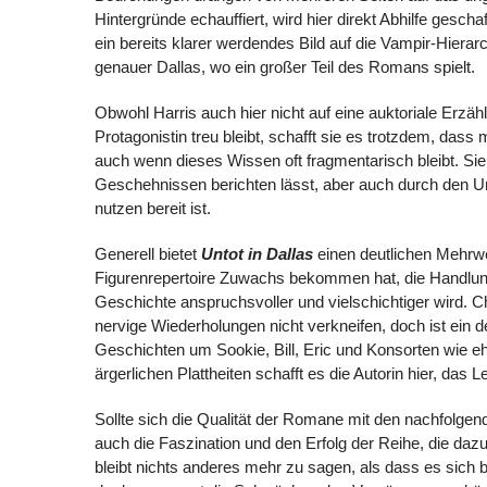
Hintergründe echauffiert, wird hier direkt Abhilfe gesc
ein bereits klarer werdendes Bild auf die Vampir-Hiera
genauer Dallas, wo ein großer Teil des Romans spielt.
Obwohl Harris auch hier nicht auf eine auktoriale Erzähl
Protagonistin treu bleibt, schafft sie es trotzdem,
auch wenn dieses Wissen oft fragmentarisch bleibt. Sie 
Geschehnissen berichten lässt, aber auch durch den 
nutzen bereit ist.
Generell bietet
Untot in Dallas
einen deutlichen Mehrwer
Figurenrepertoire Zuwachs bekommen hat, die Handlungs
Geschichte anspruchsvoller und vielschichtiger wird. C
nervige Wiederholungen nicht verkneifen, doch ist ein d
Geschichten um Sookie, Bill, Eric und Konsorten wie 
ärgerlichen Plattheiten schafft es die Autorin hier, das
Sollte sich die Qualität der Romane mit den nachfolge
auch die Faszination und den Erfolg der Reihe, die dazu
bleibt nichts anderes mehr zu sagen, als dass es sich 