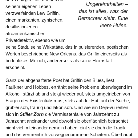
Ungereimtheiten –
seinem eigenen Leben
das ist alles, was der
verzweifelnden Lew Griffin,
Betrachter sieht. Eine
einen markanten, zynischen,
leere Hülse.
desillusionierten
afroamerikanischen
Privatdetektiv, ebenso wie um
seine Stadt, seine Wirkstätte, das in pulsierenden, poetischen
Worten beschriebene New Orleans, das Griffin einerseits als
bodenloses Moloch, andererseits als seine Heimstatt
erscheint.
Ganz der abgehalfterte Poet hat Griffin den Blues, liest
Faulkner und Hobbes, ertränkt seine Probleme überwiegend im
Alkohol, stürzt ab und steigt wieder auf, stets umgetrieben von
Fragen des Existentialismus, stets auf der Hut, auf der Suche,
grüblerisch, traurig und lakonisch. Und wie ein Déjà-vu reihen
sich in
Stiller Zorn
die Vermisstenfälle von Jahrzehnt zu
Jahrzehnt aneinander und obwohl sie oberflächlich betrachtet
nicht viel miteinander gemein haben, eint sie doch die Tragik
und das vermeintlich vorweggenommene Scheitern. Überhaupt