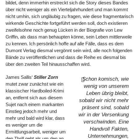
bildet, denn immerhin erstreckt sich die Story dieses Bandes
über nicht weniger als ein Vierteljahrhundert und man kommt
nicht umhin, sich ungläubig zu fragen, wie diese fragmentarisch
wirkende Geschichte fortgeführt werden soll, doch existieren
zweifelsohne noch genug Lücken in der Biografie von Lew
Griffin, als dass man behaupten könne, sein Leben mittlerweile
zu kennen. Ich persönlich hoffe auf alle Fälle, dass es dem
Dumont Verlag diesmal vergönnt sein wird, alle noch folgenden
Bände zu veröffentlichen und dass die Reihe es diesmal bis
über den zweiten Teil hinausschaffen wird.
James Sallis‘
Stiller Zorn
Schon komisch, wie
mutet zwar zunächst wie ein
wenig von unserem
klassischer Hardboiled-Krimi
Leben übrig bleibt,
an, entfernt sich aus diesem
sobald wir nicht mehr
Sujet nach einem markanten
präsent sind, sobald
Einstieg jedoch mehr und
wir in der Versenkung
mehr und bald wird klar, dass
verschwinden. Eine
es weniger um die
Handvoll Fakten,
Ermittlungsarbeit, weniger um
Unternehmungen,
den Thrill geht als um den an