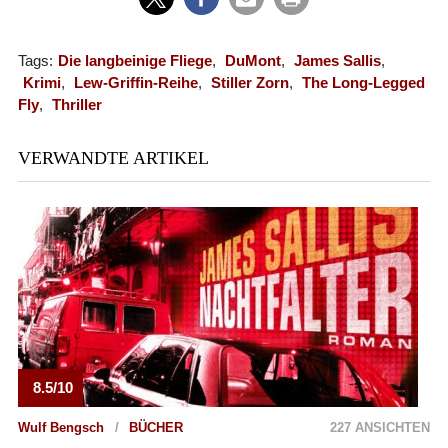
Tags:
Die langbeinige Fliege
,
DuMont
,
James Sallis
,
Krimi
,
Lew-Griffin-Reihe
,
Stiller Zorn
,
The Long-Legged
Fly
,
Thriller
VERWANDTE ARTIKEL
8.5/10
Wulf Bengsch
BÜCHER
227 ANSICHTEN