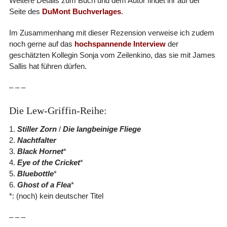
Weitere Details zum Buch und dem Autor findet ihr auf der
Seite des
DuMont Buchverlages
.
Im Zusammenhang mit dieser Rezension verweise ich zudem
noch gerne auf das
hochspannende Interview
der
geschätzten Kollegin Sonja vom Zeilenkino, das sie mit James
Sallis hat führen dürfen.
– – –
Die Lew-Griffin-Reihe:
1.
Stiller Zorn
/
Die langbeinige Fliege
2.
Nachtfalter
3.
Black Hornet
*
4.
Eye of the Cricket
*
5.
Bluebottle
*
6.
Ghost of a Flea
*
*: (noch) kein deutscher Titel
– – –