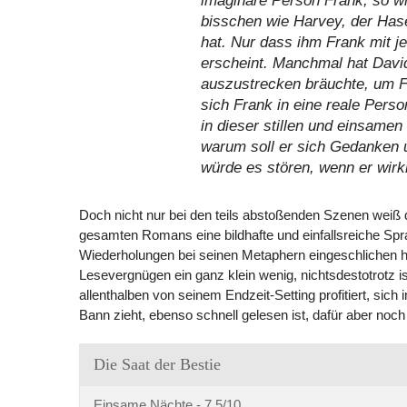
imaginäre Person Frank, so wi
bisschen wie Harvey, der Hase
hat. Nur dass ihm Frank mit j
erscheint. Manchmal hat David
auszustrecken bräuchte, um Fr
sich Frank in eine reale Pers
in dieser stillen und einsamen
warum soll er sich Gedanken 
würde es stören, wenn er wirk
Doch nicht nur bei den teils abstoßenden Szenen weiß 
gesamten Romans eine bildhafte und einfallsreiche Spra
Wiederholungen bei seinen Metaphern eingeschlichen hab
Lesevergnügen ein ganz klein wenig, nichtsdestotrotz i
allenthalben von seinem Endzeit-Setting profitiert, sich
Bann zieht, ebenso schnell gelesen ist, dafür aber noch
Die Saat der Bestie
Einsame Nächte -
7.5/10