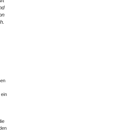
ft
nd
on
h.
hen
 ein
die
den