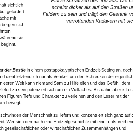
Plätze schwitzen den Tod aus. Die Lu
ft sichtlich
scheint dicker als auf den Straßen u
ibut gefordert
Feldern zu sein und trägt den Gestank v
äche mit
verrottenden Kadavern mit sic
erbergen sich
ahnten
während sie
 beginnt.
at der Bestie
in einem postapokalyptischen Endzeit-Setting an, doch
nd dient letztendlich nur als Vehikel, um den Schrecken der eigentlic
nleeren Welt kann niemand Sam zu Hilfe eilen und das Gefühl, dem
ert zu sein potenziert sich um ein Vielfaches. Bis dahin aber ist es
nen Figuren Tiefe und Charakter zu verleihen und den Leser mit der
Sam bewegt.
rschwinden der Menschheit zu liefern und konzentriert sich ganz auf 
d. Wer sich demnach eine Endzeitgeschichte mit einer entsprechen
och gesellschaftlichen oder wirtschaftlichen Zusammenhängen und