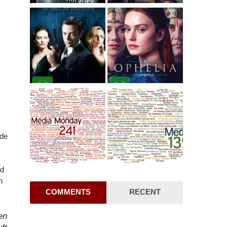
rde
nd
h
COMMENTS
RECENT
en