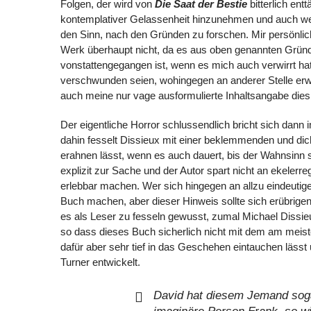
Folgen, der wird von
Die Saat der Bestie
bitterlich en
kontemplativer Gelassenheit hinzunehmen und auch wen
den Sinn, nach den Gründen zu forschen. Mir persönlic
Werk überhaupt nicht, da es aus oben genannten Gründen
vonstattengegangen ist, wenn es mich auch verwirrt ha
verschwunden seien, wohingegen an anderer Stelle erwä
auch meine nur vage ausformulierte Inhaltsangabe dies
Der eigentliche Horror schlussendlich bricht sich dann 
dahin fesselt Dissieux mit einer beklemmenden und dic
erahnen lässt, wenn es auch dauert, bis der Wahnsinn 
explizit zur Sache und der Autor spart nicht an ekeler
erlebbar machen. Wer sich hingegen an allzu eindeutig
Buch machen, aber dieser Hinweis sollte sich erübrigen
es als Leser zu fesseln gewusst, zumal Michael Dissie
so dass dieses Buch sicherlich nicht mit dem am meiste
dafür aber sehr tief in das Geschehen eintauchen läss
Turner entwickelt.
David hat diesem Jemand sog