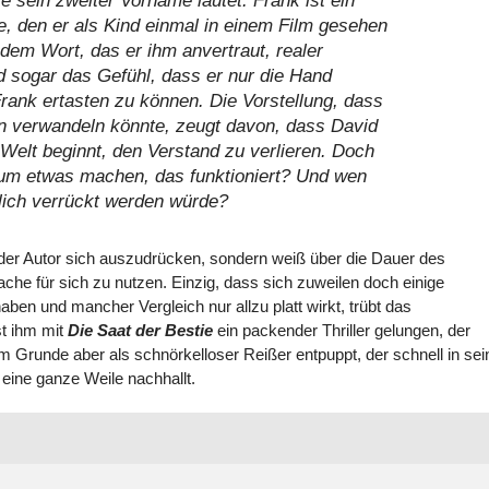
e sein zweiter Vorname lautet. Frank ist ein
, den er als Kind einmal in einem Film gesehen
edem Wort, das er ihm anvertraut, realer
 sogar das Gefühl, dass er nur die Hand
ank ertasten zu können. Die Vorstellung, dass
on verwandeln könnte, zeugt davon, dass David
 Welt beginnt, den Verstand zu verlieren. Doch
um etwas machen, das funktioniert? Und wen
lich verrückt werden würde?
der Autor sich auszudrücken, sondern weiß über die Dauer des
che für sich zu nutzen. Einzig, dass sich zuweilen doch einige
en und mancher Vergleich nur allzu platt wirkt, trübt das
st ihm mit
Die Saat der Bestie
ein packender Thriller gelungen, der
 im Grunde aber als schnörkelloser Reißer entpuppt, der schnell in se
 eine ganze Weile nachhallt.