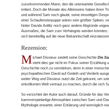
zuvorkommenden Mann, den die unerwartete Gesellscha
irritiert. Doch die Monate des Alleinseins haben ihren Tr
und während Sam noch glaubt, seine einseitigen Gespr
einer Schaufensterpuppe wären sein größter Spleen, v
hinter Davids Antlitz noch ganz andere Abgründe unge
Ausmaßes, die Sam zum Verhängnis werden könnten, 
sich bereitwillig auf die neue Bekanntschaft einzulassen
Rezension:
M
ichael Dissieux siedelt seine Geschichte
Die Sa
steht dies gar nicht im Fokus seiner Erzählung u
Geschichte noch zu verstärken, denn in einer mensche
psychopathischen David auf Gedeih und Verderb ausgelief
weiter Weg und Dissieux nutzt die Zeit gekonnt, um sei
entvölkerten Welt vertraut zu machen, durch die sich 
So verzichtet der Autor auch darauf, Gründe für das Ve
kammerspielartige Atmosphäre zwischen Sam und Davi
Mythologie erwartet, einer Erklärung und womöglich n