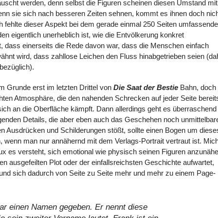
ttäuscht werden, denn selbst die Figuren scheinen diesen Umstand mit
n sie sich nach besseren Zeiten sehnen, kommt es ihnen doch nich
h fehlte dieser Aspekt bei dem gerade einmal 250 Seiten umfassend
 eigentlich unerheblich ist, wie die Entvölkerung konkret
t, dass einerseits die Rede davon war, dass die Menschen einfach
hnt wird, dass zahllose Leichen den Fluss hinabgetrieben seien (da
bezüglich).
im Grunde erst im letzten Drittel von
Die Saat der Bestie
Bahn, doch 
hten Atmosphäre, die den nahenden Schrecken auf jeder Seite bereit
sich an die Oberfläche kämpft. Dann allerdings geht es überraschend
regenden Details, die aber eben auch das Geschehen noch unmittelbar
en Ausdrücken und Schilderungen stößt, sollte einen Bogen um diese
, wenn man nur annähernd mit dem Verlags-Portrait vertraut ist. Mich
ux es versteht, sich emotional wie physisch seinen Figuren anzunähe
n ausgefeilten Plot oder der einfallsreichsten Geschichte aufwartet,
t und sich dadurch von Seite zu Seite mehr und mehr zu einem Page-
ar einen Namen gegeben. Er nennt diese