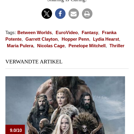
Tags:
Between Worlds
,
EuroVideo
,
Fantasy
,
Franka
Potente
,
Garrett Clayton
,
Hopper Penn
,
Lydia Hearst
,
Maria Pulera
,
Nicolas Cage
,
Penelope Mitchell
,
Thriller
VERWANDTE ARTIKEL
9.0/10