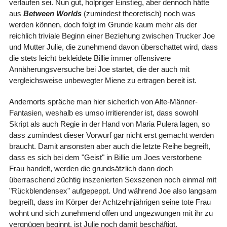
verlaufen sei. Nun gut, holpriger Einstieg, aber dennoch hätte
aus
Between Worlds
(zumindest theoretisch) noch was
werden können, doch folgt im Grunde kaum mehr als der
reichlich triviale Beginn einer Beziehung zwischen Trucker Joe
und Mutter Julie, die zunehmend davon überschattet wird, dass
die stets leicht bekleidete Billie immer offensivere
Annäherungsversuche bei Joe startet, die der auch mit
vergleichsweise unbewegter Miene zu ertragen bereit ist.
Andernorts spräche man hier sicherlich von Alte-Männer-
Fantasien, weshalb es umso irritierender ist, dass sowohl
Skript als auch Regie in der Hand von Maria Pulera lagen, so
dass zumindest dieser Vorwurf gar nicht erst gemacht werden
braucht. Damit ansonsten aber auch die letzte Reihe begreift,
dass es sich bei dem "Geist" in Billie um Joes verstorbene
Frau handelt, werden die grundsätzlich dann doch
überraschend züchtig inszenierten Sexszenen noch einmal mit
"Rückblendensex" aufgepeppt. Und während Joe also langsam
begreift, dass im Körper der Achtzehnjährigen seine tote Frau
wohnt und sich zunehmend offen und ungezwungen mit ihr zu
vergnügen beginnt, ist Julie noch damit beschäftigt,