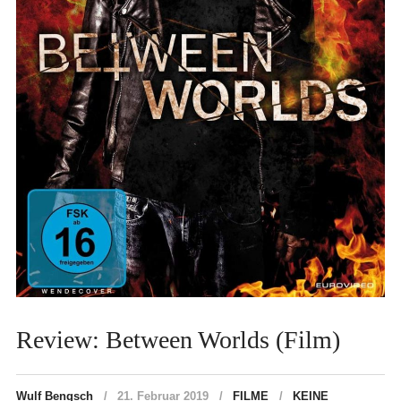
Review: Between Worlds (Film)
Wulf Bengsch
21. Februar 2019
FILME
KEINE