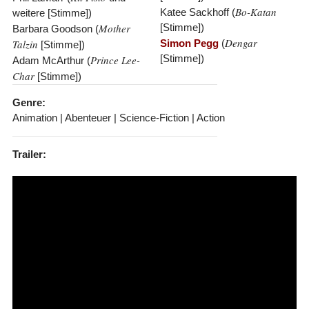
Bo-Katan
Katee Sackhoff (
weitere [Stimme])
Mother
[Stimme])
Barbara Goodson (
Dengar
Talzin
Simon Pegg
(
[Stimme])
[Stimme])
Prince Lee-
Adam McArthur (
Char
[Stimme])
Genre:
Animation | Abenteuer | Science-Fiction | Action
Trailer: