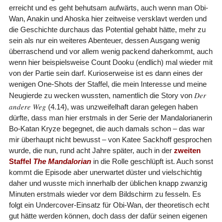
erreicht und es geht behutsam aufwärts, auch wenn man Obi-
Wan, Anakin und Ahoska hier zeitweise versklavt werden und
die Geschichte durchaus das Potential gehabt hätte, mehr zu
sein als nur ein weiteres Abenteuer, dessen Ausgang wenig
überraschend und vor allem wenig packend daherkommt, auch
wenn hier beispielsweise Count Dooku (endlich) mal wieder mit
von der Partie sein darf. Kurioserweise ist es dann eines der
wenigen One-Shots der Staffel, die mein Interesse und meine
Der
Neugierde zu wecken wussten, namentlich die Story von
andere Weg
(4.14), was unzweifelhaft daran gelegen haben
dürfte, dass man hier erstmals in der Serie der Mandalorianerin
Bo-Katan Kryze begegnet, die auch damals schon – das war
mir überhaupt nicht bewusst – von Katee Sackhoff gesprochen
wurde, die nun, rund acht Jahre später, auch in der
zweiten
Staffel
The Mandalorian
in die Rolle geschlüpft ist. Auch sonst
kommt die Episode aber unerwartet düster und vielschichtig
daher und wusste mich innerhalb der üblichen knapp zwanzig
Minuten erstmals wieder vor dem Bildschirm zu fesseln. Es
folgt ein Undercover-Einsatz für Obi-Wan, der theoretisch echt
gut hätte werden können, doch dass der dafür seinen eigenen