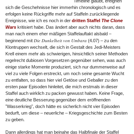
Timeline glaubt, ereignen
sich die Geschehnisse hier immerhin chronologisch und es
erfolgen keine Rückgriffe mehr auf Staffeln zurückliegende
Ereignisse, wie ich es noch in der
dritten Staffel
The Clone
Wars
kritisiert habe. Das ändert aber auch nichts daran, dass
man nach einem eher mäßigen Staffelauftakt alsbald –
Die Dunkelheit von Umbara
beginnend mit
(4.07) – zu den
Klontruppen wechselt, die sich in Gestalt des Jedi-Meisters
Krell einem mehr als schwierigen, hinsichtlich seiner Methoden
regelrecht dubiosen Vorgesetzen gegenüber sehen, was auch
einige starke Momente produziert, sich nur dummerweise auf
viel zu viele Folgen erstreckt, um noch seine gesamte Wucht
zu entfalten, so dass hier viel Getöse und Geballer zu den
ersten paar Episoden hinleitet, die mich erstmals in dieser
Staffel auch wirklich zu packen gewusst haben. Keine Frage,
eine deutliche Besserung gegenüber dem eröffnenden
"Wasserkrieg", doch hätte es sicherlich nicht vier Episoden
bedurft, um diese – neuerliche – Kriegsgeschichte zum Besten
zu geben.
Dann allerdings hat man beinahe das Halbfinale der Staffel