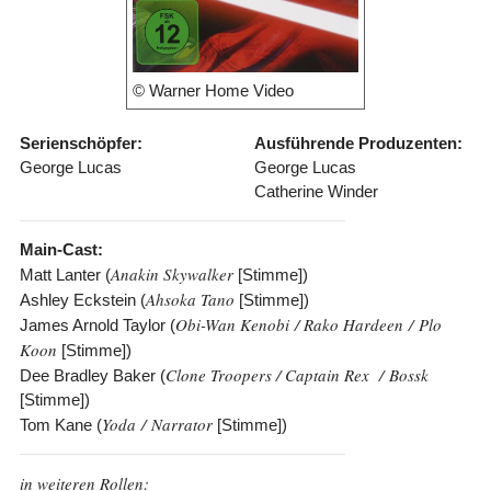
© Warner Home Video
Serienschöpfer:
Ausführende Produzenten:
George Lucas
George Lucas
Catherine Winder
Main-Cast:
Anakin Skywalker
Matt Lanter (
[Stimme])
Ahsoka Tano
Ashley Eckstein (
[Stimme])
Obi-Wan Kenobi / Rako Hardeen / Plo
James Arnold Taylor (
Koon
[Stimme])
Clone Troopers / Captain Rex / Bossk
Dee Bradley Baker (
[Stimme])
Yoda / Narrator
Tom Kane (
[Stimme])
in weiteren Rollen: