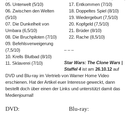
05. Unterwelt (5/10)
17. Entkommen (7/10)
06. Zwischen den Welten
18. Doppeltes Spiel (8/10)
(5/10)
19. Wiedergeburt (7,5/10)
07. Die Dunkelheit von
20. Kopfgeld (7,5/10)
Umbara (6,5/10)
21. Brüder (8/10)
08. Die Bruchpiloten (7/10)
22. Rache (8,5/10)
09. Befehlsverweigerung
(7,5/10)
– – –
10. Krells Blutbad (8/10)
Star Wars: The Clone Wars |
11. Sklaverei (7/10)
Staffel 4
ist am
26.10.12
auf
DVD und Blu-ray im Vertrieb von Warner Home Video
erschienen. Hat der Artikel euer Interesse geweckt, dann
bestellt doch über einen der Links und unterstützt damit das
Medienjournal!
DVD:
Blu-ray: