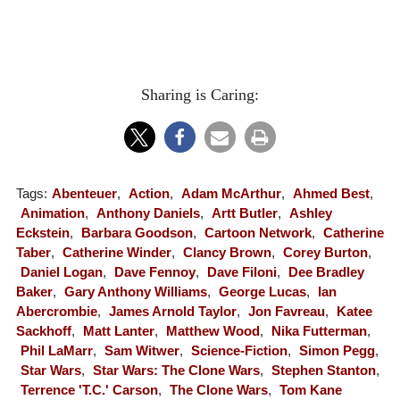
Sharing is Caring:
Tags:
Abenteuer
,
Action
,
Adam McArthur
,
Ahmed Best
,
Animation
,
Anthony Daniels
,
Artt Butler
,
Ashley
Eckstein
,
Barbara Goodson
,
Cartoon Network
,
Catherine
Taber
,
Catherine Winder
,
Clancy Brown
,
Corey Burton
,
Daniel Logan
,
Dave Fennoy
,
Dave Filoni
,
Dee Bradley
Baker
,
Gary Anthony Williams
,
George Lucas
,
Ian
Abercrombie
,
James Arnold Taylor
,
Jon Favreau
,
Katee
Sackhoff
,
Matt Lanter
,
Matthew Wood
,
Nika Futterman
,
Phil LaMarr
,
Sam Witwer
,
Science-Fiction
,
Simon Pegg
,
Star Wars
,
Star Wars: The Clone Wars
,
Stephen Stanton
,
Terrence 'T.C.' Carson
,
The Clone Wars
,
Tom Kane