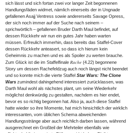
sich lässt und sich fortan zwei vor langer Zeit begonnenen
Handlungsfäden widmet, nämlich einerseits der in Ungnade
gefallenen Asajj Ventress sowie andererseits Savage Opress,
der sich noch immer auf der Suche nach seinem –
sprichwörtlich – gefallenen Bruder Darth Maul befindet, auf
dessen Rückkehr wir nun ein gutes Jahr haben warten
müssen. Erfreulich immerhin, dass bereits das Staffel-Cover
dessen Rückkehr anteasert, so dass ich hierum kein
Geheimnis zu machen und es als Spoiler zu werten brauche.
Rache
Zum Glück ist die im Staffelfinale
(4.22) begonnene
Story um dessen Rachefeldzug auch noch längst nicht beendet
und so konnte mich die vierte Staffel
Star Wars: The Clone
Wars
zumindest dahingehend interessiert zurücklassen, was
Darth Maul wohl als nächstes plant, um seine Wiederkehr
möglichst denkwürdig zu gestalten, nachdem es hier endet,
bevor es so richtig begonnen hat. Also ja, auch diese Staffel
hatte wieder so ihre Momente, hat mich hinsichtlich der wirklich
interessanten, vom üblichen Schema abweichenden
Handlungsstränge aber auch reichlich darben lassen, während
ausgerechnet ein Großteil der Mehrteiler ebenfalls wie