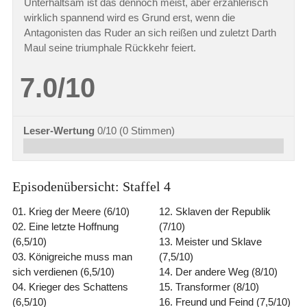
Unterhaltsam ist das dennoch meist, aber erzählerisch
wirklich spannend wird es Grund erst, wenn die
Antagonisten das Ruder an sich reißen und zuletzt Darth
Maul seine triumphale Rückkehr feiert.
7.0/10
Leser-Wertung
0/10
(
0
Stimmen)
Episodenübersicht: Staffel 4
01. Krieg der Meere (6/10)
12. Sklaven der Republik
02. Eine letzte Hoffnung
(7/10)
(6,5/10)
13. Meister und Sklave
03. Königreiche muss man
(7,5/10)
sich verdienen (6,5/10)
14. Der andere Weg (8/10)
04. Krieger des Schattens
15. Transformer (8/10)
(6,5/10)
16. Freund und Feind (7,5/10)