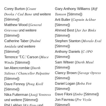
Count
Riff
Corey Burton (
Gary Anthony Williams (
Dooku / Cad Bane
Tamson
und weitere
[Stimme])
Captain Ackbar
[Stimme])
Artt Butler (
General
Matthew Wood (
[Stimme])
Grievous
Jar Jar Binks
und weitere
Ahmed Best (
[Stimme])
[Stimme])
Padmé
Moralo Eval
Catherine Taber (
Stephen Stanton (
Amidala
[Stimme])
und weitere
C-3PO
[Stimme])
Anthony Daniels (
Mace
[Stimme])
Terrence ‘T.C.’ Carson (
Darth Maul
Windu
Sam Witwer (
[Stimme])
Darth
[Stimme])
Ian Abercrombie (
Savage Opress
Sidious / Chancellor Palpatine
Clancy Brown (
[Stimme])
[Stimme])
Boba Fett
Pong Krell
Daniel Logan (
Dave Fennoy (
[Stimme])
[Stimme])
Embo
Asajj Ventress
Dave Filoni (
[Stimme])
Nika Futterman (
Pre Vizsla
Jon Favreau (
und weitere [Stimme])
Kit Fisto
[Stimme])
Phil LaMarr (
und