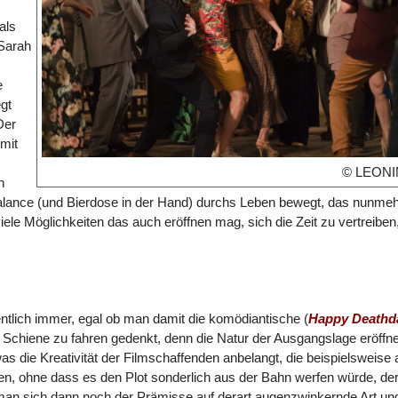
als
 Sarah
e
egt
Der
mit
© LEONI
n
alance (und Bierdose in der Hand) durchs Leben bewegt, das nunme
le Möglichkeiten das auch eröffnen mag, sich die Zeit zu vertreiben, 
ntlich immer, egal ob man damit die komödiantische (
Happy Deathd
) Schiene zu fahren gedenkt, denn die Natur der Ausgangslage eröffne
was die Kreativität der Filmschaffenden anbelangt, die beispielsweise
nen, ohne dass es den Plot sonderlich aus der Bahn werfen würde, de
man sich dann noch der Prämisse auf derart augenzwinkernde Art un