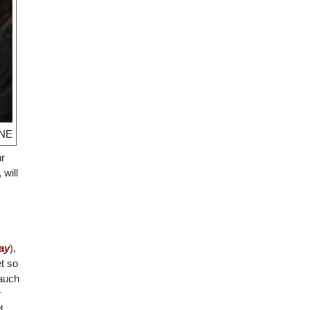
NE
hr
will
ay
),
t so
 auch
r
d