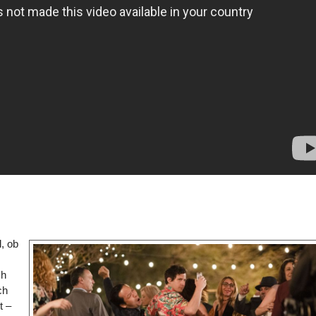
, ob
ch
ch
t –