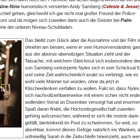
Nine-Nine
humoristisch versierten Andy Samberg (
Celeste & Jesse
)
schief gehen, gleichwohl ich gar nicht mal großer Freund der Police-
mors und da mögen sich zuweilen dann auch die Geister bei
Palm
eine der unteren Niveau-Schubladen.
Das bleibt zum Glück aber die Ausnahme und der Film i
ohnehin am besten, wenn er sein Humorverständnis ga
aus der abstrus-aberwitzigen Situation zieht und der
Tatsache, mit welchem Gleichmut sich insbesondere de
von Samberg verkörperte Nyles sich in sein Schicksal f
und seine Zeit wahrscheinlich exakt so verbringt, wie es
wohl viele Männer tun würden, ohne da jetzt in
Klischeedenken verfallen zu wollen. Fakt ist, dass Nyles
sich nachvollziehbarerweise mit einem schier nicht end
wollenden Vorrat an Dosenbier versorgt hat und enorme
Spaß daran findet, die Hochzeitsgesellschaft zuweilen
gehörig aufzumischen, während er sich die meiste darin
gefällt, biertrinkend im Pool zu schwimmen. So weit, so
absehbar, kommt dieses Gefüge natürlich ins Wanken, a
unfreiwillig Sarah in die Zeitschleife hineinzieht, auch we