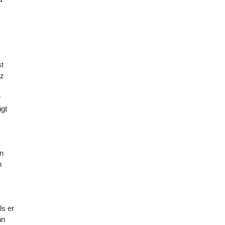
st
nz
r
ügt
en
n
ls er
nn