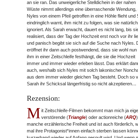
an sie ran. Das unweigerliche Stelldichein in der nahen
Wüste nimmt allerdings eine überraschende Wendung, 
Nyles von einem Pfeil getroffen in eine Höhle flieht und
eindringlich warnt, ihm nicht zu folgen, was sie natürlich
ignoriert. Als Sarah erwacht, dauert es nicht lang, bis si
realisiert, dass der Tag der Hochzeit erst noch vor ihr li
und panisch begibt sie sich auf die Suche nach Nyles. 
eröffnet ihr dann auch postwendend, dass sie wohl nun 
ihm in einer Zeitschleife festhängt, die sie die Hochzeit
immer und immer wieder erleben lässt. Das erklärt dan
auch, weshalb sich Nyles mit solch lakonischer Nonch
aus dem immer wieder gleichen Tag besteht. Doch so vie
Sarah ihr Schicksal längerfristig so nicht akzeptieren…
Rezension:
M
it Zeitschleife-Filmen bekommt man mich ja eige
verstörende (
Triangle
) oder actionreiche (
ARQ
manche erzählerische Freiheit und ist auch förderlich, 
mal ihre Protagonist*innen einfach sterben lassen kön
kurzerhand wieder auf Anfang gespult wird. Und wenn 