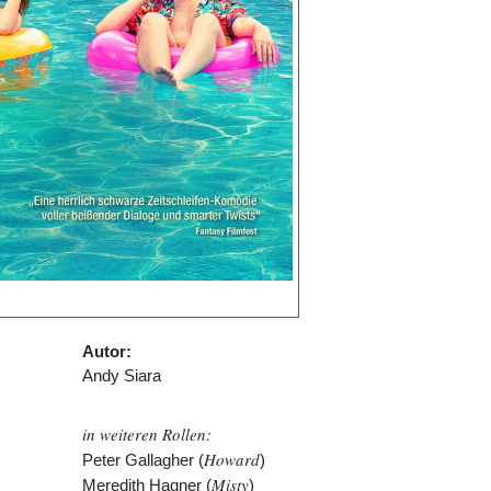
Autor:
Andy Siara
in weiteren Rollen:
Howard
Peter Gallagher (
)
Misty
Meredith Hagner (
)