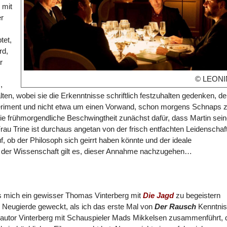
 mit
er
tet,
rd,
r
© LEONI
,
ten, wobei sie die Erkenntnisse schriftlich festzuhalten gedenken, d
periment und nicht etwa um einen Vorwand, schon morgens Schnaps 
t die frühmorgendliche Beschwingtheit zunächst dafür, dass Martin sei
au Trine ist durchaus angetan von der frisch entfachten Leidenschaf
, ob der Philosoph sich geirrt haben könnte und der ideale
te der Wissenschaft gilt es, dieser Annahme nachzugehen…
ss mich ein gewisser Thomas Vinterberg mit
Die Jagd
zu begeistern
 Neugierde geweckt, als ich das erste Mal von
Der Rausch
Kenntnis
utor Vinterberg mit Schauspieler Mads Mikkelsen zusammenführt, 