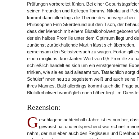
Prüfungen vorbereitet fühlen. Bei einer Geburtstagsfeier
seinen Freunden und Kollegen Tommy, Nikolaj und Pet
kommt dann allerdings die Theorie des norwegischen
Philosophen Finn Skerderund auf den Tisch, der behaup
dass der Mensch mit einem Blutalkoholwert geboren wi
der ein halbes Promille unter dem Optimum liegt und de
zunächst zurückhaltende Martin lässt sich überreden,
gemeinsam den Selbstversuch zu wagen. Fortan gilt es
einen möglichst konstanten Wert von 0,5 Promille zu hal
schließlich handelt es sich um ein ernstgemeintes Ex
trinken, wie sie es bald allesamt tun. Tatsächlich sorg
Schüler*innen neu zu begeistern weiß und auch seine Fr
ihres Mannes. Bald allerdings kommt auch die Frage auf
Blutalkoholwert womöglich noch höher liegt. Im Diens
Rezension:
G
eschlagene achteinhalb Jahre ist es nun her, da
gewusst hat und entsprechend war schnell meine
nahm, der nun eben auch den Regisseur und Drehbucha