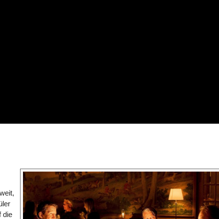
weit,
üler
 die