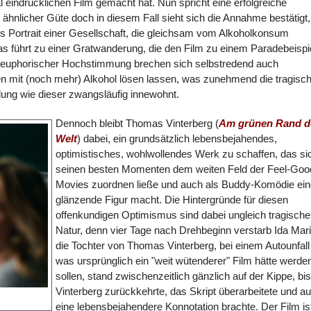
indrücklichen Film gemacht hat. Nun spricht eine erfolgreiche
ähnlicher Güte doch in diesem Fall sieht sich die Annahme bestätigt,
es Portrait einer Gesellschaft, die gleichsam vom Alkoholkonsum
s führt zu einer Gratwanderung, die den Film zu einem Paradebeispi
h euphorischer Hochstimmung brechen sich selbstredend auch
en mit (noch mehr) Alkohol lösen lassen, was zunehmend die tragisc
hlung wie dieser zwangsläufig innewohnt.
Dennoch bleibt Thomas Vinterberg (
Am grünen Rand d
Welt
) dabei, ein grundsätzlich lebensbejahendes,
optimistisches, wohlwollendes Werk zu schaffen, das sic
seinen besten Momenten dem weiten Feld der Feel-Goo
Movies zuordnen ließe und auch als Buddy-Komödie ein
glänzende Figur macht. Die Hintergründe für diesen
offenkundigen Optimismus sind dabei ungleich tragische
Natur, denn vier Tage nach Drehbeginn verstarb Ida Mari
die Tochter von Thomas Vinterberg, bei einem Autounfall
was ursprünglich ein "weit wütenderer" Film hätte werde
sollen, stand zwischenzeitlich gänzlich auf der Kippe, bis
Vinterberg zurückkehrte, das Skript überarbeitete und au
eine lebensbejahendere Konnotation brachte. Der Film is