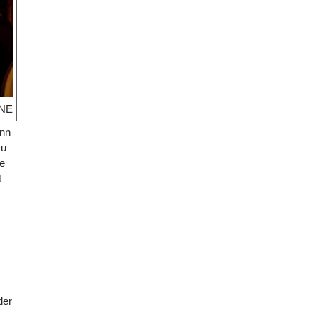
NE
enn
zu
ne
t
der