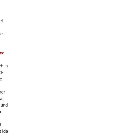
el
he
er
h in
d-
e
rer
a,
 und
n
f
t Ida