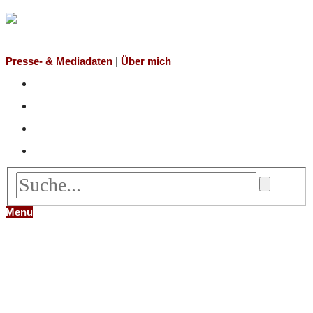
Presse- & Mediadaten
|
Über mich
Menu
FILME
NACH TITEL (A-Z)
NACH JAHR
NACH REGISSEUR*IN
BÜCHER
NACH TITEL (A-Z)
NACH AUTOR (A-Z)
NACH GENRE