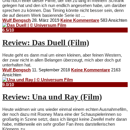
Und noch einer dieser Filme, der viel zu lang in meinem Schrank
gelegen hat und den ich nun endlich angesehen habe, um darüber
sprechen zu können. Das Timing könnte nicht besser sein, denn
die auf diesem Werk basierende Serie ist …
Wulf Bengsch
28. März 2019
Keine Kommentare
583 Ansichten
6.5/10
Review: Das Duell (Film)
Heute geht es dann mal um einen kleinen, aber feinen Western,
der zwar nicht in allen Belangen überzeugt, mich aber doch gut
unterhalten hat.
Wulf Bengsch
11. September 2018
Keine Kommentare
2163
Ansichten
9.0/10
Review: Una und Ray (Film)
Heute widmen wir uns wieder einmal einem echten Ausnahmefilm,
der noch dazu mit Rooney Mara eine der Schauspielerinnen so
großartig in Szene setzt, dass ich längst keine Zweifel mehr daran
habe, mittlerweile ein sehr großer Fan ihres darstellerischen
Könnens zu …