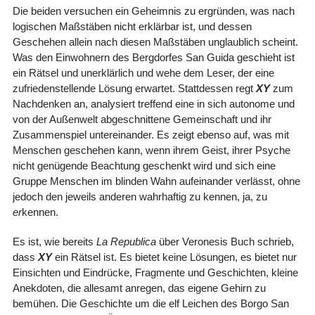
Die beiden versuchen ein Geheimnis zu ergründen, was nach
logischen Maßstäben nicht erklärbar ist, und dessen
Geschehen allein nach diesen Maßstäben unglaublich scheint.
Was den Einwohnern des Bergdorfes San Guida geschieht ist
ein Rätsel und unerklärlich und wehe dem Leser, der eine
zufriedenstellende Lösung erwartet. Stattdessen regt
XY
zum
Nachdenken an, analysiert treffend eine in sich autonome und
von der Außenwelt abgeschnittene Gemeinschaft und ihr
Zusammenspiel untereinander. Es zeigt ebenso auf, was mit
Menschen geschehen kann, wenn ihrem Geist, ihrer Psyche
nicht genügende Beachtung geschenkt wird und sich eine
Gruppe Menschen im blinden Wahn aufeinander verlässt, ohne
jedoch den jeweils anderen wahrhaftig zu kennen, ja, zu
er
kennen.
Es ist, wie bereits
La Republica
über Veronesis Buch schrieb,
dass
XY
ein Rätsel ist. Es bietet keine Lösungen, es bietet nur
Einsichten und Eindrücke, Fragmente und Geschichten, kleine
Anekdoten, die allesamt anregen, das eigene Gehirn zu
bemühen. Die Geschichte um die elf Leichen des Borgo San