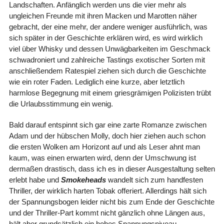
Landschaften. Anfänglich werden uns die vier mehr als
ungleichen Freunde mit ihren Macken und Marotten näher
gebracht, der eine mehr, der andere weniger ausführlich, was
sich später in der Geschichte erklären wird, es wird wirklich
viel über Whisky und dessen Unwägbarkeiten im Geschmack
schwadroniert und zahlreiche Tastings exotischer Sorten mit
anschließendem Ratespiel ziehen sich durch die Geschichte
wie ein roter Faden. Lediglich eine kurze, aber letztlich
harmlose Begegnung mit einem griesgrämigen Polizisten trübt
die Urlaubsstimmung ein wenig.
Bald darauf entspinnt sich gar eine zarte Romanze zwischen
Adam und der hübschen Molly, doch hier ziehen auch schon
die ersten Wolken am Horizont auf und als Leser ahnt man
kaum, was einen erwarten wird, denn der Umschwung ist
dermaßen drastisch, dass ich es in dieser Ausgestaltung selten
erlebt habe und
Smokeheads
wandelt sich zum handfesten
Thriller, der wirklich harten Tobak offeriert. Allerdings hält sich
der Spannungsbogen leider nicht bis zum Ende der Geschichte
und der Thriller-Part kommt nicht gänzlich ohne Längen aus,
hält aber grundsätzlich ein hohes Spannungsniveau.