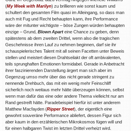
(
My Week with Marilyn
) zu brillieren wie sonst kaum und
schultert den gesamten Film quasi im Alleingang, so dass man
auch mit Fug und Recht behaupten kann, ihre Performance
wäre der mitunter wichtigste – böse Zungen würden behaupten
einzige – Grund,
Blown Apart
eine Chance zu geben, denn
spätestens ab dem zweiten Drittel, wenn also die tragischen
Geschehnisse ihren Lauf zu nehmen beginnen, darf sie ihr
schauspielerisches Talent mit all seinen Facetten unter Beweis
stellen und meistert diesen Drahtseilakt der oft ambivalenten,
teils sprunghaften Emotionen formidabel. Gerade in Anbetracht
ihrer faszinierenden Darstellung ärgert man sich aber im
Gegenzug umso mehr über das nicht gerade stringent zu
nennende Drehbuch, das mit ein wenig mehr Feinschliff
sicherlich noch weitaus mehr hätte überzeugen können, selbst
wenn man dafür das eine oder andere Thema vielleicht nur am
Rand gestreift hätte. Paradebeispiel hierfür ist unter anderem
Matthew Macfayden (
Ripper Street
), der eigentlich eine
gewohnt souveräne Performance abliefert, dessen Figur sich
aber kaum in den erzählerischen Mikrokosmos fügen will und
für einen halbgaren Twist im letzten Drittel verheizt wird.