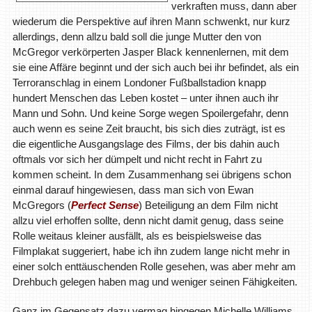
verkraften muss, dann aber
wiederum die Perspektive auf ihren Mann schwenkt, nur kurz
allerdings, denn allzu bald soll die junge Mutter den von
McGregor verkörperten Jasper Black kennenlernen, mit dem
sie eine Affäre beginnt und der sich auch bei ihr befindet, als ein
Terroranschlag in einem Londoner Fußballstadion knapp
hundert Menschen das Leben kostet – unter ihnen auch ihr
Mann und Sohn. Und keine Sorge wegen Spoilergefahr, denn
auch wenn es seine Zeit braucht, bis sich dies zuträgt, ist es
die eigentliche Ausgangslage des Films, der bis dahin auch
oftmals vor sich her dümpelt und nicht recht in Fahrt zu
kommen scheint. In dem Zusammenhang sei übrigens schon
einmal darauf hingewiesen, dass man sich von Ewan
McGregors (
Perfect Sense
) Beteiligung an dem Film nicht
allzu viel erhoffen sollte, denn nicht damit genug, dass seine
Rolle weitaus kleiner ausfällt, als es beispielsweise das
Filmplakat suggeriert, habe ich ihn zudem lange nicht mehr in
einer solch enttäuschenden Rolle gesehen, was aber mehr am
Drehbuch gelegen haben mag und weniger seinen Fähigkeiten.
Ganz im Gegensatz dazu vermag hingegen Michelle Williams