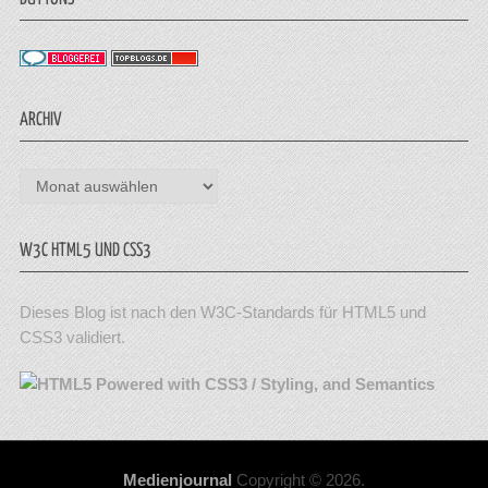
ARCHIV
Archiv
W3C HTML5 UND CSS3
Dieses Blog ist nach den W3C-Standards für HTML5 und
CSS3 validiert.
Medienjournal
Copyright © 2026.