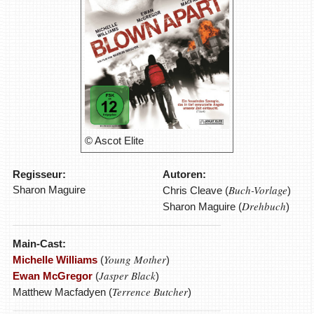
© Ascot Elite
Regisseur:
Autoren:
Buch-Vorlage
Sharon Maguire
Chris Cleave (
)
Drehbuch
Sharon Maguire (
)
Main-Cast:
Young Mother
Michelle Williams
(
)
Jasper Black
Ewan McGregor
(
)
Terrence Butcher
Matthew Macfadyen (
)