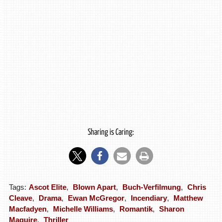
Sharing is Caring:
Tags:
Ascot Elite
,
Blown Apart
,
Buch-Verfilmung
,
Chris
Cleave
,
Drama
,
Ewan McGregor
,
Incendiary
,
Matthew
Macfadyen
,
Michelle Williams
,
Romantik
,
Sharon
Maguire
,
Thriller