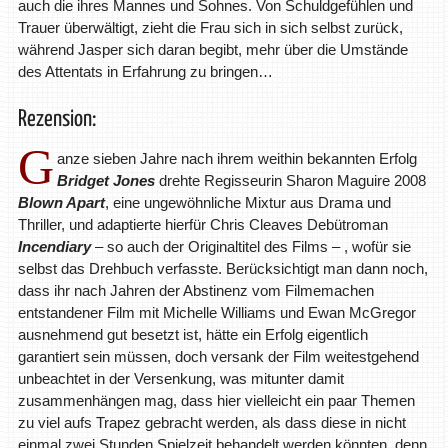
auch die ihres Mannes und Sohnes. Von Schuldgefühlen und
Trauer überwältigt, zieht die Frau sich in sich selbst zurück,
während Jasper sich daran begibt, mehr über die Umstände
des Attentats in Erfahrung zu bringen…
Rezension:
G
anze sieben Jahre nach ihrem weithin bekannten Erfolg
Bridget Jones
drehte Regisseurin Sharon Maguire 2008
Blown Apart
, eine ungewöhnliche Mixtur aus Drama und
Thriller, und adaptierte hierfür Chris Cleaves Debütroman
Incendiary
– so auch der Originaltitel des Films – , wofür sie
selbst das Drehbuch verfasste. Berücksichtigt man dann noch,
dass ihr nach Jahren der Abstinenz vom Filmemachen
entstandener Film mit Michelle Williams und Ewan McGregor
ausnehmend gut besetzt ist, hätte ein Erfolg eigentlich
garantiert sein müssen, doch versank der Film weitestgehend
unbeachtet in der Versenkung, was mitunter damit
zusammenhängen mag, dass hier vielleicht ein paar Themen
zu viel aufs Trapez gebracht werden, als dass diese in nicht
einmal zwei Stunden Spielzeit behandelt werden könnten, denn