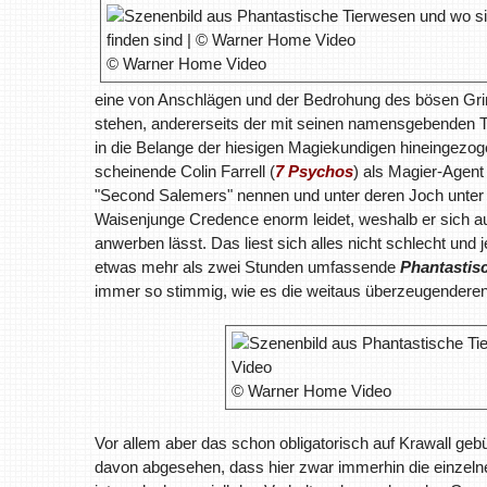
© Warner Home Video
eine von Anschlägen und der Bedrohung des bösen Gr
stehen, andererseits der mit seinen namensgebenden T
in die Belange der hiesigen Magiekundigen hineingezoge
scheinende Colin Farrell (
7 Psychos
) als Magier-Agent
"Second Salemers" nennen und unter deren Joch unter 
Waisenjunge Credence enorm leidet, weshalb er sich auch
anwerben lässt. Das liest sich alles nicht schlecht und 
etwas mehr als zwei Stunden umfassende
Phantastis
immer so stimmig, wie es die weitaus überzeugendere
© Warner Home Video
Vor allem aber das schon obligatorisch auf Krawall g
davon abgesehen, dass hier zwar immerhin die einzel