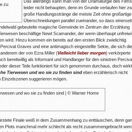
Das allerdings kann man von der Dramaturgie des Films
leider nicht behaupten, denn im Grunde verlaufen hier zw
große Handlungsstränge die meiste Zeit ohne großartige
Überschneidungen parallel zueinander, so dass einersei
indelwald gebeutelte magische Gemeinde im Zentrum der Erzählung
ierwesen beschäftige Newt Scamander, der wenn überhaupt unfreiwil
n wird. Hinzu kommen ein bereits auf den ersten Blick zwielichtig
 Percival Graves und eine antimagisch eingestellte Sekte, die sich di
anderem der von Ezra Miller (
Vielleicht lieber morgen
) verkörperte
 bereitwillig als Informant und Handlanger für den sinistren Perciva
jeder dieser Teile funktioniert für sich genommen durchaus, doch wirkt
che Tierwesen und wo sie zu finden sind
eben erzählerisch nicht
n Einzelszenen suggerieren mögen.
ebürstete Finale weiß in dem Zusammenhang zu enttäuschen, denn ga
nen Plots manchmal mehr schlecht als recht zusammengebracht wer