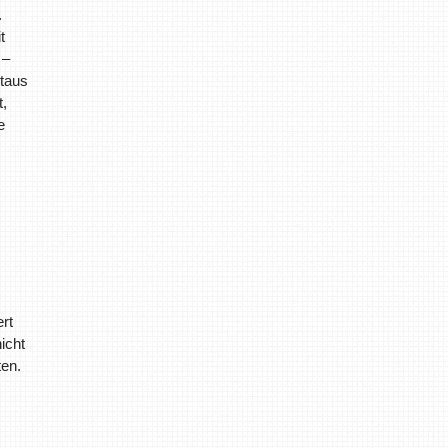
.
t
 –
itaus
t,
e
rt
icht
ten.