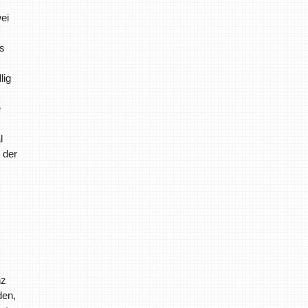
ei
ts
lig
e
l
 der
nz
den,