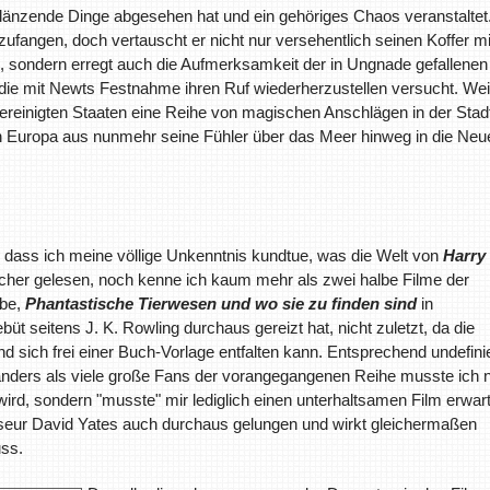
f glänzende Dinge abgesehen hat und ein gehöriges Chaos veranstaltet
zufangen, doch vertauscht er nicht nur versehentlich seinen Koffer mi
, sondern erregt auch die Aufmerksamkeit der in Ungnade gefallenen
, die mit Newts Festnahme ihren Ruf wiederherzustellen versucht. We
reinigten Staaten eine Reihe von magischen Anschlägen in der Stad
on Europa aus nunmehr seine Fühler über das Meer hinweg in die Neu
 dass ich meine völlige Unkenntnis kundtue, was die Welt von
Harry
Bücher gelesen, noch kenne ich kaum mehr als zwei halbe Filme der
abe,
Phantastische Tierwesen und wo sie zu finden sind
in
seitens J. K. Rowling durchaus gereizt hat, nicht zuletzt, da die
d sich frei einer Buch-Vorlage entfalten kann. Entsprechend undefinie
nders als viele große Fans der vorangegangenen Reihe musste ich n
ird, sondern "musste" mir lediglich einen unterhaltsamen Film erwar
eur David Yates auch durchaus gelungen und wirkt gleichermaßen
ss.