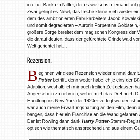
in einer Bank ein Niffler, der es wie sonst niemand au
Zwar gelingt es Newt, das freche kleine Vieh wieder ein
dem des ambitionierten Fabrikarbeiters Jacob Kowalski
und somit degradierten – Aurorin Porpentina Goldstein
größere Sorge bereitet dem magischen Kongress der Ve
die darauf deuten, dass der gefürchtete Grindelwald v
Welt gerichtet hat…
Rezension:
B
eginnen wir diese Rezension wieder einmal damit,
Potter
betrifft, denn weder habe ich je eins der 
Adaption, weshalb ich mir auch freilich Zeit gelassen h
Augenschein zu nehmen, wobei mich das Drehbuch-Debüt 
Handlung ins New York der 1920er verlegt worden ist un
war auch meine Erwartungshaltung an den Film, denn a
bangen, dass hier ein Franchise an die Wand gefahren w
Der ist Rowling dann dank
Harry Potter
-Stamm-Regiss
optisch wie thematisch ansprechend und aus einem Gu