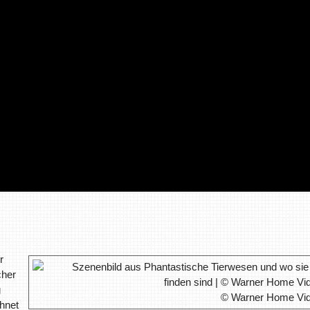
r
cher
g
© Warner Home Vi
hnet