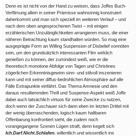
Denn es ist nicht von der Hand zu weisen, dass Joffes Buch-
Verfilmung allein in seiner Prämisse wahnsinnig konstruiert
daherkommt und man sich speziell im weiteren Verlauf – und
nach dem oben angesprochenen Twist – mit einigen
erzählerischen Unzulänglichkeiten arrangieren muss, die einer
näheren Betrachtung kaum standhalten würden. So mag eine
ausgeprägte Form an Willing Suspension of Disbelief vonnöten
sein, um den grundsätzlich interessanten Film wirklich
genießen zu können, der zumindest weiß, wie er die
theoretisch monotone Abfolge von Tagen und Christines
zögerlichen Erkenntnisgewinn sinn- und stilvoll inszenieren
kann und mit seiner diffus-bedrohlichen Atmosphäre auf alle
Fälle Extrapunkte einfährt. Das Thema Amnesie und den
daraus resultierenden Thrill und Suspense-Aspekt weiß Joffe
dabei auch tatsächlich virtuos für seine Zwecke zu nutzen,
doch wenn der Zuschauer sich dann eben im letzten Drittel mit
der wenig überraschenden, logisch kaum haltbaren
Offenbarung konfrontiert sieht, die zudem noch
vorangegangene Szenen Lügen straft, denn kegelt sich
Ich.Darf.Nicht.Schlafen.
willentlich und wissentlich ins