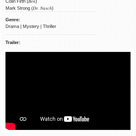
Ben
Colin Firth (
)
Dr. Nasch
Mark Strong (
)
Genre:
Drama | Mystery | Thriller
Trailer: