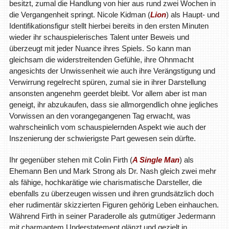
besitzt, zumal die Handlung von hier aus rund zwei Wochen in
die Vergangenheit springt. Nicole Kidman (
Lion
) als Haupt- und
Identifikationsfigur stellt hierbei bereits in den ersten Minuten
wieder ihr schauspielerisches Talent unter Beweis und
überzeugt mit jeder Nuance ihres Spiels. So kann man
gleichsam die widerstreitenden Gefühle, ihre Ohnmacht
angesichts der Unwissenheit wie auch ihre Verängstigung und
Verwirrung regelrecht spüren, zumal sie in ihrer Darstellung
ansonsten angenehm geerdet bleibt. Vor allem aber ist man
geneigt, ihr abzukaufen, dass sie allmorgendlich ohne jegliches
Vorwissen an den vorangegangenen Tag erwacht, was
wahrscheinlich vom schauspielernden Aspekt wie auch der
Inszenierung der schwierigste Part gewesen sein dürfte.
Ihr gegenüber stehen mit Colin Firth (
A Single Man
) als
Ehemann Ben und Mark Strong als Dr. Nash gleich zwei mehr
als fähige, hochkarätige wie charismatische Darsteller, die
ebenfalls zu überzeugen wissen und ihren grundsätzlich doch
eher rudimentär skizzierten Figuren gehörig Leben einhauchen.
Während Firth in seiner Paraderolle als gutmütiger Jedermann
mit charmantem Understatement glänzt und gezielt in