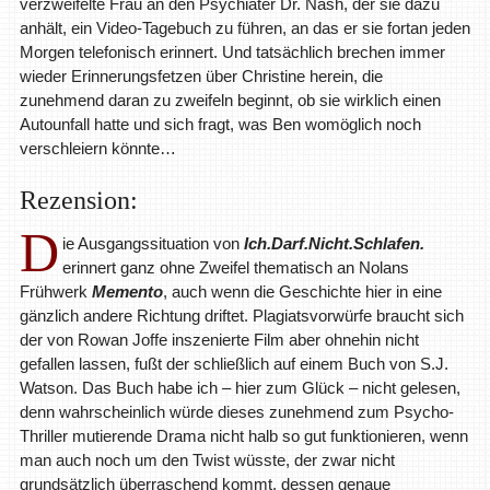
verzweifelte Frau an den Psychiater Dr. Nash, der sie dazu
anhält, ein Video-Tagebuch zu führen, an das er sie fortan jeden
Morgen telefonisch erinnert. Und tatsächlich brechen immer
wieder Erinnerungsfetzen über Christine herein, die
zunehmend daran zu zweifeln beginnt, ob sie wirklich einen
Autounfall hatte und sich fragt, was Ben womöglich noch
verschleiern könnte…
Rezension:
D
ie Ausgangssituation von
Ich.Darf.Nicht.Schlafen.
erinnert ganz ohne Zweifel thematisch an Nolans
Frühwerk
Memento
, auch wenn die Geschichte hier in eine
gänzlich andere Richtung driftet. Plagiatsvorwürfe braucht sich
der von Rowan Joffe inszenierte Film aber ohnehin nicht
gefallen lassen, fußt der schließlich auf einem Buch von S.J.
Watson. Das Buch habe ich – hier zum Glück – nicht gelesen,
denn wahrscheinlich würde dieses zunehmend zum Psycho-
Thriller mutierende Drama nicht halb so gut funktionieren, wenn
man auch noch um den Twist wüsste, der zwar nicht
grundsätzlich überraschend kommt, dessen genaue