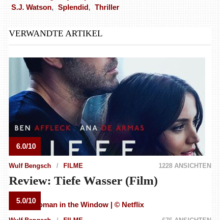
S.J. Watson
,
Splendid
,
Thriller
VERWANDTE ARTIKEL
6.0/10
Wulf Bengsch
FILME
1228 ANSICHTEN
Review: Tiefe Wasser (Film)
5.0/10