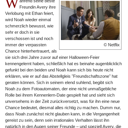
W
ährend seine beste
Freundin Avery ihre
Verlobung mit Ethan feiert,
wird Noah wieder einmal
schmerzlich bewusst, wie
sehr er doch in sie
verschossen ist und noch
immer der verpassten
© Netflix
Chance hinterhertrauert, als
sie sich drei Jahre zuvor auf einer Halloween-Feier
kennengelernt haben, schließlich hat es beinahe augenblicklich
gefunkt bei den beiden und Noah kann sich bis heute nicht
erklären, wie er auf das Abstellgleis "Freundschaftszone" hat
geraten können. Sich in seinem elend suhlend, begibt sich
Noah zu dem Fotoautomaten, der eine nicht unmaßgebliche
Rolle bei ihrem Kennenlern-Date gespielt hat und sieht sich
unversehens in der Zeit zurückversetzt, was für ihn eine neue
Chance bedeutet, diesmal alles richtig zu machen. Dumm nur,
dass Noah zunächst nicht glauben kann, in die Vergangenheit
gereist zu sein, denn sein irrationales Verhalten lässt ihn
natürlich in den Augen seiner Freunde – und speziell Avery, die