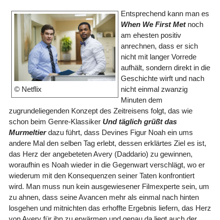
Entsprechend kann man es
When We First Met
noch
am ehesten positiv
anrechnen, dass er sich
nicht mit langer Vorrede
aufhält, sondern direkt in die
Geschichte wirft und nach
nicht einmal zwanzig
© Netflix
Minuten dem
zugrundeliegenden Konzept des Zeitreisens folgt, das wie
schon beim Genre-Klassiker
Und täglich grüßt das
Murmeltier
dazu führt, dass Devines Figur Noah ein ums
andere Mal den selben Tag erlebt, dessen erklärtes Ziel es ist,
das Herz der angebeteten Avery (Daddario) zu gewinnen,
woraufhin es Noah wieder in die Gegenwart verschlägt, wo er
wiederum mit den Konsequenzen seiner Taten konfrontiert
wird. Man muss nun kein ausgewiesener Filmexperte sein, um
zu ahnen, dass seine Avancen mehr als einmal nach hinten
losgehen und mitnichten das erhoffte Ergebnis liefern, das Herz
von Avery für ihn zu erwärmen und genau da liegt auch der