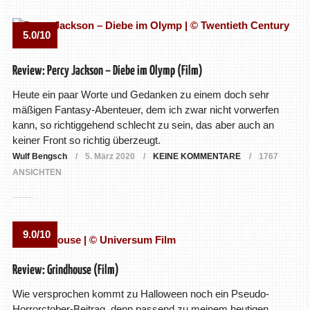
5.0/10
Review: Percy Jackson – Diebe im Olymp (Film)
Heute ein paar Worte und Gedanken zu einem doch sehr
mäßigen Fantasy-Abenteuer, dem ich zwar nicht vorwerfen
kann, so richtiggehend schlecht zu sein, das aber auch an
keiner Front so richtig überzeugt.
Wulf Bengsch
5. März 2020
KEINE KOMMENTARE
1767
ANSICHTEN
9.0/10
Review: Grindhouse (Film)
Wie versprochen kommt zu Halloween noch ein Pseudo-
Horrorctober-Beitrag, denn passend zu meinem heutigen