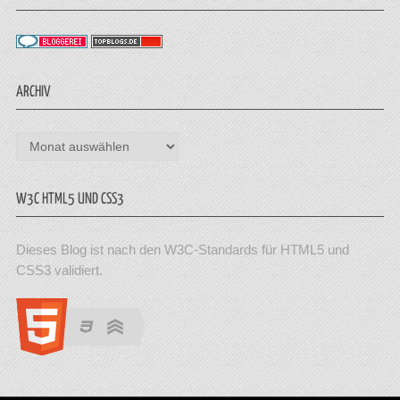
ARCHIV
Archiv
W3C HTML5 UND CSS3
Dieses Blog ist nach den W3C-Standards für HTML5 und
CSS3 validiert.