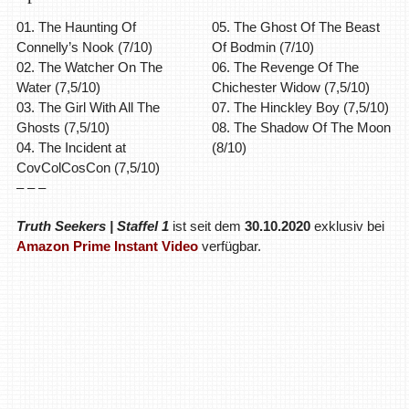
01. The Haunting Of
05. The Ghost Of The Beast
Connelly’s Nook (7/10)
Of Bodmin (7/10)
02. The Watcher On The
06. The Revenge Of The
Water (7,5/10)
Chichester Widow (7,5/10)
03. The Girl With All The
07. The Hinckley Boy (7,5/10)
Ghosts (7,5/10)
08. The Shadow Of The Moon
04. The Incident at
(8/10)
CovColCosCon (7,5/10)
– – –
Truth Seekers | Staffel 1
ist seit dem
30.10.2020
exklusiv bei
Amazon Prime Instant Video
verfügbar.