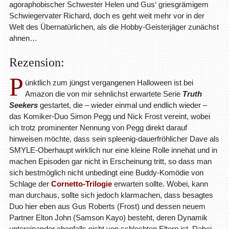
agoraphobischer Schwester Helen und Gus‘ griesgrämigem
Schwiegervater Richard, doch es geht weit mehr vor in der
Welt des Übernatürlichen, als die Hobby-Geisterjäger zunächst
ahnen…
Rezension:
P
ünktlich zum jüngst vergangenen Halloween ist bei
Amazon die von mir sehnlichst erwartete Serie
Truth
Seekers
gestartet, die – wieder einmal und endlich wieder –
das Komiker-Duo Simon Pegg und Nick Frost vereint, wobei
ich trotz prominenter Nennung von Pegg direkt darauf
hinweisen möchte, dass sein spleenig-dauerfröhlicher Dave als
SMYLE-Oberhaupt wirklich nur eine kleine Rolle innehat und in
machen Episoden gar nicht in Erscheinung tritt, so dass man
sich bestmöglich nicht unbedingt eine Buddy-Komödie von
Schlage der
Cornetto-Trilogie
erwarten sollte. Wobei, kann
man durchaus, sollte sich jedoch klarmachen, dass besagtes
Duo hier eben aus Gus Roberts (Frost) und dessen neuem
Partner Elton John (Samson Kayo) besteht, deren Dynamik
untereinander ebenfalls nicht von schlechten Eltern ist. Dabei