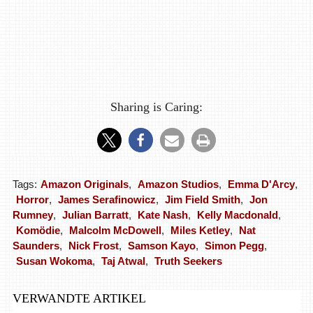
Sharing is Caring:
Tags:
Amazon Originals
,
Amazon Studios
,
Emma D'Arcy
,
Horror
,
James Serafinowicz
,
Jim Field Smith
,
Jon
Rumney
,
Julian Barratt
,
Kate Nash
,
Kelly Macdonald
,
Komödie
,
Malcolm McDowell
,
Miles Ketley
,
Nat
Saunders
,
Nick Frost
,
Samson Kayo
,
Simon Pegg
,
Susan Wokoma
,
Taj Atwal
,
Truth Seekers
VERWANDTE ARTIKEL