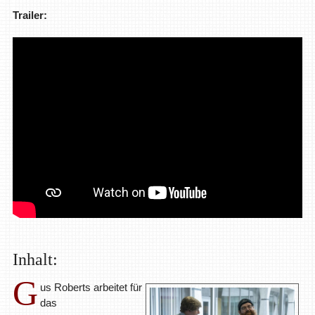
Trailer:
Inhalt:
G
us Roberts arbeitet für
das