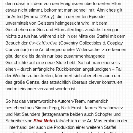
denn dass mit dem von den Ereignissen überforderten Elton
etwas nicht stimmt, bekommt man schnell mit. Ähnliches gilt
für Astrid (Emma D’Arcy), die in der ersten Episode
unvermittelt von Geistern heimgesucht wird, mit dem
Geschehen um Gus und Elton allerdings zunächst rein gar
nichts zu tun hat, während sich in der Mitte der Staffel mit dem
CovColCosCon
Besuch der
(Coventry Collectibles & Cosplay
Convention) eine Art übergeordneter Widersacher zu erkennen
gibt, der die bis dahin nur lose zusammenhängende
Geschichte auf eine neue Stufe hebt. So hat man einerseits
einen – durch anfängliche Rückblenden angekündigten – Fall
der Woche zu bestreiten, kümmert sich aber eben auch um
das große Ganze, das tatsächlich überaus clever konstruiert
und miteinander verzahnt worden ist.
So hat das verantwortliche Autoren-Team, namentlich
bestehend aus Simon Pegg, Nick Frost, James Serafinowicz
und Nat Saunders (letztgenannte beiden auch Schöpfer und
Schreiber von
Sick Note
) tatsächlich eine Art Masterplan in der
Hinterhand, der auch die Produktion einer weiteren Staffel