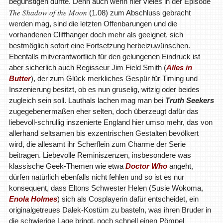
begünstigen dürfte. Denn auch wenn hier vieles in der Episode
The Shadow of the Moon
(1.08) zum Abschluss gebracht
werden mag, sind die letzten Offenbarungen und die
vorhandenen Cliffhanger doch mehr als geeignet, sich
bestmöglich sofort eine Fortsetzung herbeizuwünschen.
Ebenfalls mitverantwortlich für den gelungenen Eindruck ist
aber sicherlich auch Regisseur Jim Field Smith (
Alles in
Butter
), der zum Glück merkliches Gespür für Timing und
Inszenierung besitzt, ob es nun gruselig, witzig oder beides
zugleich sein soll. Lauthals lachen mag man bei
Truth Seekers
zugegebenermaßen eher selten, doch überzeugt dafür das
liebevoll-schrullig inszenierte England hier umso mehr, das von
allerhand seltsamen bis exzentrischen Gestalten bevölkert
wird, die allesamt ihr Scherflein zum Charme der Serie
beitragen. Liebevolle Reminiszenzen, insbesondere was
klassische Geek-Themen wie etwa
Doctor Who
angeht,
dürfen natürlich ebenfalls nicht fehlen und so ist es nur
konsequent, dass Eltons Schwester Helen (Susie Wokoma,
Enola Holmes
) sich als Cosplayerin dafür entscheidet, ein
originalgetreues Dalek-Kostüm zu basteln, was ihren Bruder in
die schwierige Lage bringt, noch schnell einen Pömpel