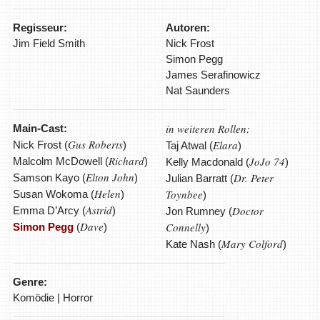
Regisseur:
Autoren:
Jim Field Smith
Nick Frost
Simon Pegg
James Serafinowicz
Nat Saunders
in weiteren Rollen:
Main-Cast:
Gus Roberts
Elara
Nick Frost (
)
Taj Atwal (
)
Richard
JoJo 74
Malcolm McDowell (
)
Kelly Macdonald (
)
Elton John
Dr. Peter
Samson Kayo (
)
Julian Barratt (
Helen
Toynbee
Susan Wokoma (
)
)
Astrid
Doctor
Emma D’Arcy (
)
Jon Rumney (
Dave
Connelly
Simon Pegg
(
)
)
Mary Colford
Kate Nash (
)
Genre:
Komödie | Horror