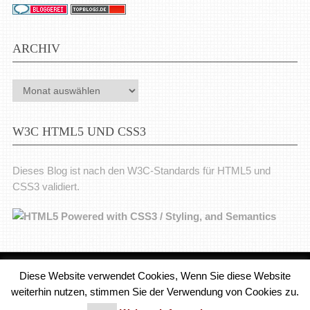
ARCHIV
Archiv
W3C HTML5 UND CSS3
Dieses Blog ist nach den W3C-Standards für HTML5 und
CSS3 validiert.
Diese Website verwendet Cookies, Wenn Sie diese Website
Medienjournal
Copyright © 2026.
weiterhin nutzen, stimmen Sie der Verwendung von Cookies zu.
© 2011 - 2018 Medienjournal. Alle Rechte vorbehalten. Theme von
MyThemeShop.
Impressum
|
Datenschutz