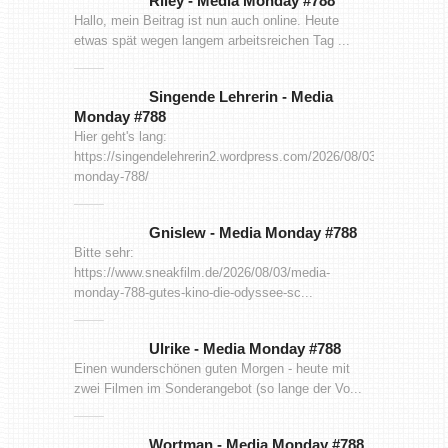
Riley
-
Media Monday #788
Hallo, mein Beitrag ist nun auch online. Heute
etwas spät wegen langem arbeitsreichen Tag ...
Singende Lehrerin
-
Media
Monday #788
Hier geht's lang:
https://singendelehrerin2.wordpress.com/2026/08/03/media-
monday-788/
Gnislew
-
Media Monday #788
Bitte sehr:
https://www.sneakfilm.de/2026/08/03/media-
monday-788-gutes-kino-die-odyssee-sc...
Ulrike
-
Media Monday #788
Einen wunderschönen guten Morgen - heute mit
zwei Filmen im Sonderangebot (so lange der Vo...
Wortman
-
Media Monday #788