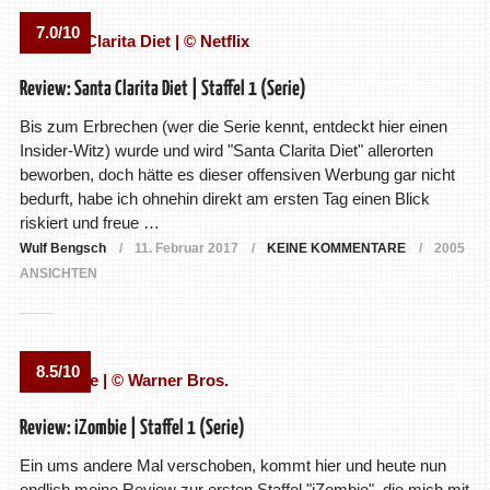
7.0/10
Review: Santa Clarita Diet | Staffel 1 (Serie)
Bis zum Erbrechen (wer die Serie kennt, entdeckt hier einen
Insider-Witz) wurde und wird "Santa Clarita Diet" allerorten
beworben, doch hätte es dieser offensiven Werbung gar nicht
bedurft, habe ich ohnehin direkt am ersten Tag einen Blick
riskiert und freue …
Wulf Bengsch
11. Februar 2017
KEINE KOMMENTARE
2005
ANSICHTEN
8.5/10
Review: iZombie | Staffel 1 (Serie)
Ein ums andere Mal verschoben, kommt hier und heute nun
endlich meine Review zur ersten Staffel "iZombie", die mich mit