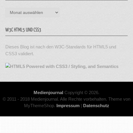
Archiv
W3C HTML5 UND CSS3
Dieses Blog ist nach den W3C-Standards für HTML5 und
CSS3 validiert.
Medienjournal
Copyright © 2026.
© 2011 - 2018 Medienjournal. Alle Rechte vorbehalten. Theme von
MyThemeShop.
Impressum
|
Datenschutz