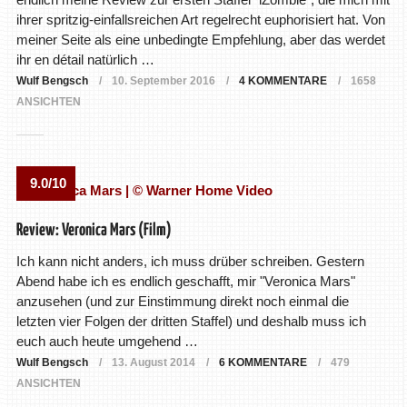
ihrer spritzig-einfallsreichen Art regelrecht euphorisiert hat. Von
meiner Seite als eine unbedingte Empfehlung, aber das werdet
ihr en détail natürlich …
Wulf Bengsch
10. September 2016
4 KOMMENTARE
1658
ANSICHTEN
9.0/10
Review: Veronica Mars (Film)
Ich kann nicht anders, ich muss drüber schreiben. Gestern
Abend habe ich es endlich geschafft, mir "Veronica Mars"
anzusehen (und zur Einstimmung direkt noch einmal die
letzten vier Folgen der dritten Staffel) und deshalb muss ich
euch auch heute umgehend …
Wulf Bengsch
13. August 2014
6 KOMMENTARE
479
ANSICHTEN