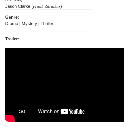
Frank Zariakas
Jason Clarke (
)
Genre:
Drama | Mystery | Thriller
Trailer: