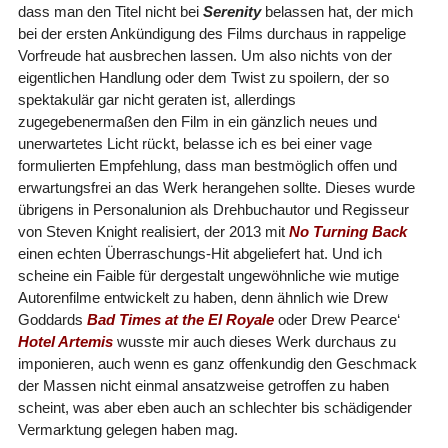
dass man den Titel nicht bei
Serenity
belassen hat, der mich
bei der ersten Ankündigung des Films durchaus in rappelige
Vorfreude hat ausbrechen lassen. Um also nichts von der
eigentlichen Handlung oder dem Twist zu spoilern, der so
spektakulär gar nicht geraten ist, allerdings
zugegebenermaßen den Film in ein gänzlich neues und
unerwartetes Licht rückt, belasse ich es bei einer vage
formulierten Empfehlung, dass man bestmöglich offen und
erwartungsfrei an das Werk herangehen sollte. Dieses wurde
übrigens in Personalunion als Drehbuchautor und Regisseur
von Steven Knight realisiert, der 2013 mit
No Turning Back
einen echten Überraschungs-Hit abgeliefert hat. Und ich
scheine ein Faible für dergestalt ungewöhnliche wie mutige
Autorenfilme entwickelt zu haben, denn ähnlich wie Drew
Goddards
Bad Times at the El Royale
oder Drew Pearce‘
Hotel Artemis
wusste mir auch dieses Werk durchaus zu
imponieren, auch wenn es ganz offenkundig den Geschmack
der Massen nicht einmal ansatzweise getroffen zu haben
scheint, was aber eben auch an schlechter bis schädigender
Vermarktung gelegen haben mag.