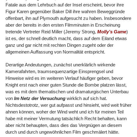
Fatale aus dem Lehrbuch auf der Insel erscheint, bevor ihre
Figur Karen gegenüber Baker Dill ihre wahren Beweggründe
offenbart, ihn auf Plymouth aufgesucht zu haben. Insbesondere
aber der bereits in den ersten Filmminuten in Erscheinung
tretende Vertreter Reid Miller (Jeremy Strong,
Molly’s Game
)
ist es, der schnell deutlich macht, dass auf dem Eiland etwas
ganz und gar nicht mit rechten Dingen zugeht oder der
allgemeinen Auffassung von Normalität entspricht.
Derartige Andeutungen, zunächst unerklärlich wirkende
Kamerafahrten, traumsequenzartige Einsprengsel und
Hinweise wird es im weiteren Verlauf häufiger geben, bevor
Knight erst nach einer guten Stunde die Bombe platzen lässt,
was es mit dem thematischen und dramaturgischen Unterbau
von
Im Netz der Versuchung
wirklich auf sich hat.
Nichtsdestotrotz, wer gut aufpasst und hinsieht, wird weit früher
ahnen können, woher der Wind weht und ich für meinen Teil
habe mit meiner Vermutung tatsächlich Recht behalten, kann
aber nicht behaupten, dass dies das Vergnügen an diesem
durch und durch ungewöhnlichen Film geschmälert hätte.