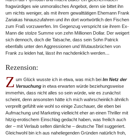
fragwürdiges wie unmoralisches Angebot, denn sie bittet ihn
um nichts weniger, als mit ihrem gewalttätigen Ehemann Frank
Zariakas hinauszufahren und ihn dort wortwörtlich den Fischen
zum Fraß vorzuwerfen. Im Gegenzug verspricht sie ihrem Ex-
Mann die stolze Summe von zehn Millionen Dollar. Der weigert
sich dennoch, doch die Tatsache, dass sein Sohn Patrick
ebenfalls unter den Aggressionen und Wutausbrüchen von
Frank zu leiden hat, lässt ihn nachdenklich werden…
Rezension:
Z
um Glück wusste ich in etwa, was mich bei
Im Netz der
Versuchung
in etwa erwarten würde beziehungsweise
immerhin, dass nicht alles so sein würde, wie es zunächst
scheint, denn ansonsten hätte ich mich wahrscheinlich ähnlich
verprellt gefühlt wie wohl so einige Zuschauer, die eben bei
Aufmachung und Marketing vielleicht eher an einen Thriller mit
hitzig-erotischem Einschlag gedacht haben, was freilich auch
der – mit Verlaub selten dämliche – deutsche Titel suggeriert.
Gleichwohl bin ich aus naheliegenden Gründen natürlich froh,