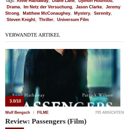
Tags:
Anne Hathaway
,
Diane Lane
,
Djimon Hounsou
,
Drama
,
Im Netz der Versuchung
,
Jason Clarke
,
Jeremy
Strong
,
Matthew McConaughey
,
Mystery
,
Serenity
,
Steven Knight
,
Thriller
,
Universum Film
VERWANDTE ARTIKEL
3.0/10
Wulf Bengsch
FILME
705 ANSICHTEN
Review: Passengers (Film)