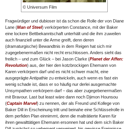
© Universum Film
Fragwürdiger und dubioser ist da schon die Rolle der von Diane
Lane (
Man of Steel
) verkörperten Constance, mit der Baker
eine lockere Bettbekanntschaft unterhält und die ihm zuweilen
auch finanziell unter die Arme greift, denn deren
(dramaturgische) Bewandtnis in dem Reigen hat sich mir
zugegebenermaßen nicht recht erschlossen. Anders sieht das
freilich – und zum Glück – bei Jason Clarke (
Planet der Affen:
Revolution
) aus, der hier den kotzbrockigen Ehemann von
Karen verkörpern darf und es nicht schwer macht, eine
ausgeprägte Antipathie zu entwickeln, auch wenn es fast ein
wenig schade ist, dass er so häufig nur derlei ausgemachte
Unsympathen verkörpern darf – das aber zugegebenermaßen
mit Bravour. Last but least wäre dann noch Djimon Hounsou
(
Captain Marvel
) zu nennen, der als Freund und Kollege von
Baker Dill in Erscheinung tritt und beinahe eine Schlüsselrolle in
dem perfiden Plan einnimmt, denn die malträtierte Karen für
ihren gewalttätigen Ehemann ersonnen hat und dem sich Baker
Dill zunächst so vehement verweigert, bis gewisse Ereignisse