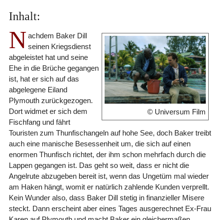
Inhalt:
N
achdem Baker Dill
seinen Kriegsdienst
abgeleistet hat und seine
Ehe in die Brüche gegangen
ist, hat er sich auf das
abgelegene Eiland
Plymouth zurückgezogen.
Dort widmet er sich dem
© Universum Film
Fischfang und fährt
Touristen zum Thunfischangeln auf hohe See, doch Baker treibt
auch eine manische Besessenheit um, die sich auf einen
enormen Thunfisch richtet, der ihm schon mehrfach durch die
Lappen gegangen ist. Das geht so weit, dass er nicht die
Angelrute abzugeben bereit ist, wenn das Ungetüm mal wieder
am Haken hängt, womit er natürlich zahlende Kunden verprellt.
Kein Wunder also, dass Baker Dill stetig in finanzieller Misere
steckt. Dann erscheint aber eines Tages ausgerechnet Ex-Frau
Karen auf Plymouth und macht Baker ein gleichermaßen