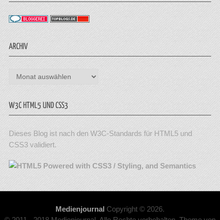
ARCHIV
Archiv
W3C HTML5 UND CSS3
Dieses Blog ist nach den W3C-Standards für HTML5 und
CSS3 validiert.
Medienjournal
Copyright © 2026.
© 2011 - 2018 Medienjournal. Alle Rechte vorbehalten. Theme von