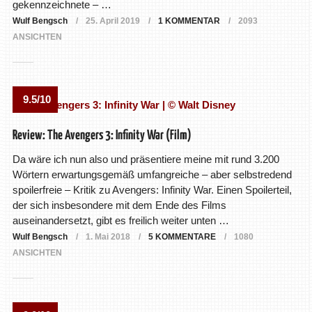
gekennzeichnete – …
Wulf Bengsch
25. April 2019
1 KOMMENTAR
2093
ANSICHTEN
9.5/10
Review: The Avengers 3: Infinity War (Film)
Da wäre ich nun also und präsentiere meine mit rund 3.200
Wörtern erwartungsgemäß umfangreiche – aber selbstredend
spoilerfreie – Kritik zu Avengers: Infinity War. Einen Spoilerteil,
der sich insbesondere mit dem Ende des Films
auseinandersetzt, gibt es freilich weiter unten …
Wulf Bengsch
1. Mai 2018
5 KOMMENTARE
1080
ANSICHTEN